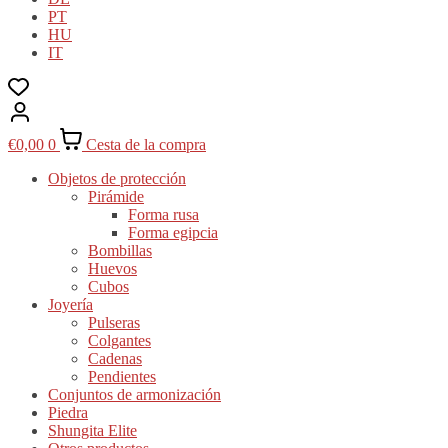
PT
HU
IT
€
0,00
0
Cesta de la compra
Objetos de protección
Pirámide
Forma rusa
Forma egipcia
Bombillas
Huevos
Cubos
Joyería
Pulseras
Colgantes
Cadenas
Pendientes
Conjuntos de armonización
Piedra
Shungita Elite