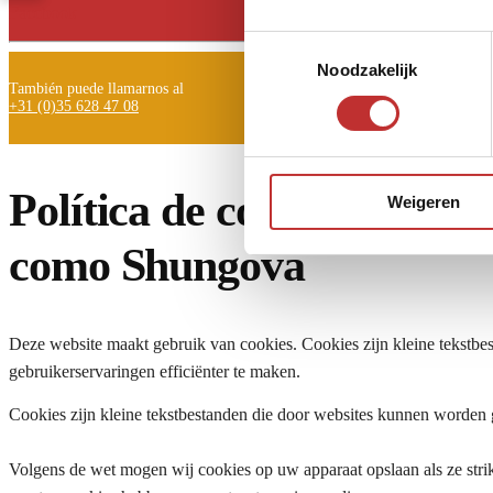
Facebook
Toestemmingsselectie
Noodzakelijk
También puede llamarnos al
+31 (0)35 628 47 08
Política de cookies de Tr
Weigeren
como Shungova
Deze website maakt gebruik van cookies. Cookies zijn kleine tekstb
gebruikerservaringen efficiënter te maken.
Cookies zijn kleine tekstbestanden die door websites kunnen worden 
Volgens de wet mogen wij cookies op uw apparaat opslaan als ze strikt