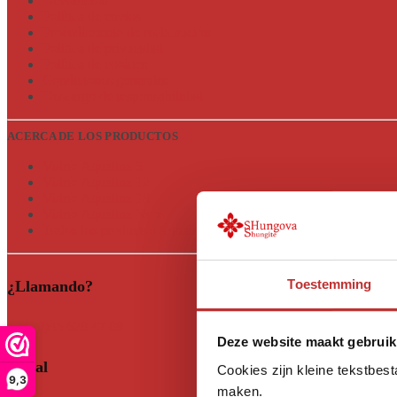
Devolución
Política de envíos
Procedimiento de reclamación
Política de privacidad
Política de cookies
Condiciones generales
Descargo de responsabilidad
ACERCA DE LOS PRODUCTOS
Vidrio Aqualine 5
Vidrio Aqualine 12
Vidrio Aqualine 18
Vidrio Aqualine Neos
Todos los productos Aqualine
Toestemming
¿Llamando?
+31 (0)35 628 47 08
Deze website maakt gebruik
Social
Cookies zijn kleine tekstbes
9,3
maken.