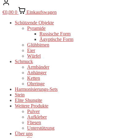
€
0,00
0
Einkaufswagen
Schützende Objekte
Pyramide
Russische Form
Ägyptische Form
Glühbirnen
Eier
Würfel
Schmuck
Armbänder
Anhänger
Ketten
Ohrringe
Harmonisierungs-Sets
Stein
Elite Shungite
Weitere Produkte
Pulver
Aufkleber
Fliesen
Unterstützung
Über uns