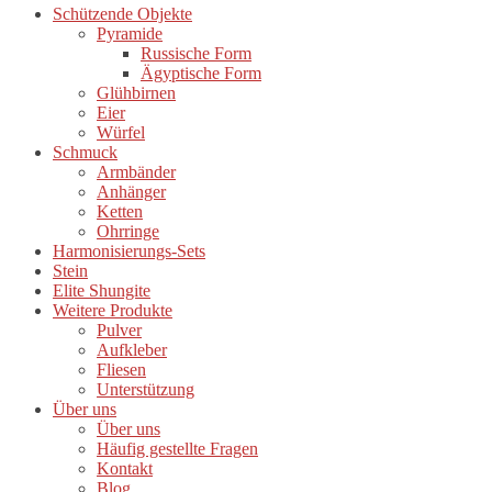
Schützende Objekte
Pyramide
Russische Form
Ägyptische Form
Glühbirnen
Eier
Würfel
Schmuck
Armbänder
Anhänger
Ketten
Ohrringe
Harmonisierungs-Sets
Stein
Elite Shungite
Weitere Produkte
Pulver
Aufkleber
Fliesen
Unterstützung
Über uns
Über uns
Häufig gestellte Fragen
Kontakt
Blog