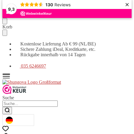
×
130
Reviews
9,3
Weiter
Zum
Korb
zur
Inhalt
Navigation
springen
Kostenlose Lieferung Ab € 99 (NL/BE)
Sichere Zahlung iDeal, Kreditkarte, etc.
Rückgabe innerhalb von 14 Tagen
035 6246697
Suche