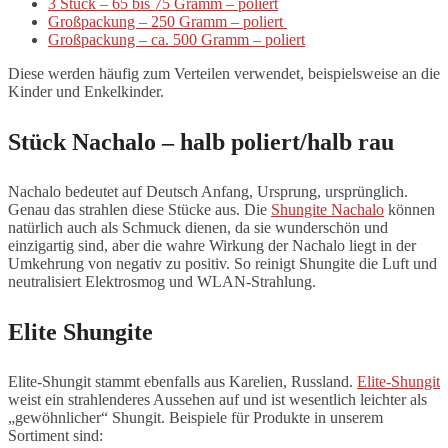
3 Stück – 65 bis 75 Gramm – poliert
Großpackung – 250 Gramm – poliert
Großpackung – ca. 500 Gramm – poliert
Diese werden häufig zum Verteilen verwendet, beispielsweise an die
Kinder und Enkelkinder.
Stück Nachalo – halb poliert/halb rau
Nachalo bedeutet auf Deutsch Anfang, Ursprung, ursprünglich.
Genau das strahlen diese Stücke aus. Die
Shungite Nachalo
können
natürlich auch als Schmuck dienen, da sie wunderschön und
einzigartig sind, aber die wahre Wirkung der Nachalo liegt in der
Umkehrung von negativ zu positiv. So reinigt Shungite die Luft und
neutralisiert Elektrosmog und WLAN-Strahlung.
Elite Shungite
Elite-Shungit stammt ebenfalls aus Karelien, Russland.
Elite-Shungit
weist ein strahlenderes Aussehen auf und ist wesentlich leichter als
„gewöhnlicher“ Shungit. Beispiele für Produkte in unserem
Sortiment sind: