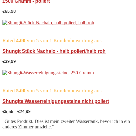
±500 Gramm - poliert
€
65,98
Rated
4.00
von 5 von
1
Kundenbewertung aus
Shungit Stück Nachalo - halb poliert/halb roh
€
39,99
Rated
5.00
von 5 von
1
Kundenbewertung aus
Shungite Wasserreinigungssteine nicht poliert
Preisspanne:
€
5,55
-
€
24,99
€5,55
bis
"Gutes Produkt. Dies ist mein zweiter Wassertank, bevor ich in ein
€24,99
anderes Zimmer umziehe."