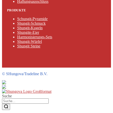
Haftungsausschluss
PRODUKTE
Schungit-Pyramide
Shungit-Schmuck
Shungit-Kugeln
Shungite-Eier
Harmonisierungs-Sets
Shungit-Würfel
Shungit Steine
©
SHungova/Tradeline B.V.
Suche