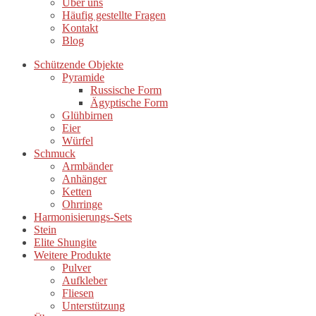
Über uns
Häufig gestellte Fragen
Kontakt
Blog
Schützende Objekte
Pyramide
Russische Form
Ägyptische Form
Glühbirnen
Eier
Würfel
Schmuck
Armbänder
Anhänger
Ketten
Ohrringe
Harmonisierungs-Sets
Stein
Elite Shungite
Weitere Produkte
Pulver
Aufkleber
Fliesen
Unterstützung