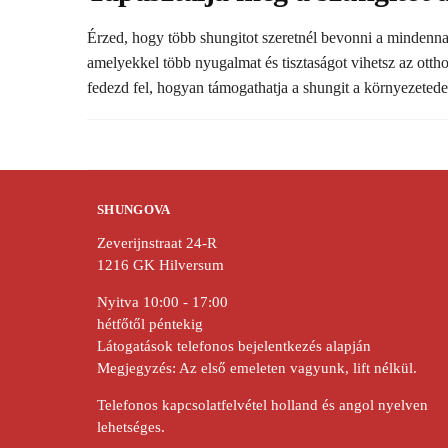
i
Érzed, hogy több shungitot szeretnél bevonni a minden
e
amelyekkel több nyugalmat és tisztaságot vihetsz az ott
fedezd fel, hogyan támogathatja a shungit a környezetede
SHUNGOVA
Zeverijnstraat 24-R
1216 GK Hilversum
Nyitva 10:00 - 17:00
hétfőtől péntekig
Látogatások telefonos bejelentkezés alapján
Megjegyzés: Az első emeleten vagyunk, lift nélkül.
Telefonos kapcsolatfelvétel holland és angol nyelven
lehetséges.