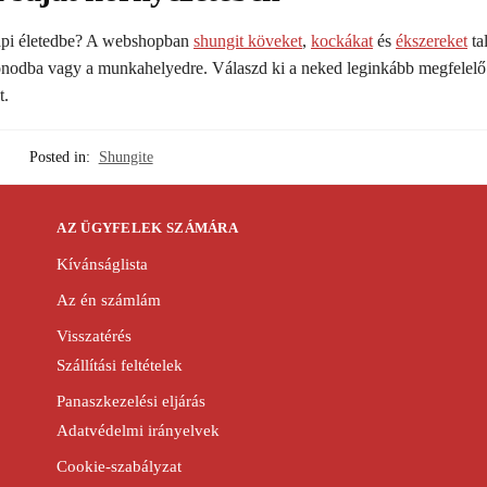
napi életedbe? A webshopban
shungit köveket
,
kockákat
és
ékszereket
tal
honodba vagy a munkahelyedre. Válaszd ki a neked leginkább megfelelő 
t.
Posted in:
Shungite
AZ ÜGYFELEK SZÁMÁRA
Kívánságlista
Az én számlám
Visszatérés
Szállítási feltételek
Panaszkezelési eljárás
Adatvédelmi irányelvek
Cookie-szabályzat