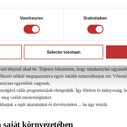
Voorkeuren
Statistieken
ok ehhez a tudáshoz? Nem, nem könyvekből, hanem tapasztalatból és be
ta Karélia shungita régiójában tartózkodom. A biztos-tudás a napirend. 
 hogy a szerelemben újra és újra el tudjam engedni magam, de a Shungi
ok érzékelni, hogy ez egyáltalán nem az enyém. Csodálatosan csend v
Selectie toestaan
edvéért. Talán a laptopom melletti nagy Shungit Kocka miatt is, de azért
aró tényező akad be. Teljesen felismerem, hogy mindannyian ugyanah
lkezés nélkül megtapasztalva egyre inkább tudatosíthatjuk ezt. Vélem
dannyian egyenlőek vagyunk.
bszolgává válás programozását elengedjük. Így félelem és hiányosság, b
uk meg valódi mesteriségünket.
hatjuk a saját akaratunkat és törvényünket.... ha úgy tetszik.
a saját környezetében