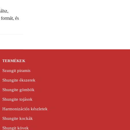
álsz,
formát, és
TERMÉKEK
Szungit piramis
Shungite ékszerek
Shungite gömbök
Shungite tojások
Harmonizációs készletek
Shungite kockák
Shungit kövek