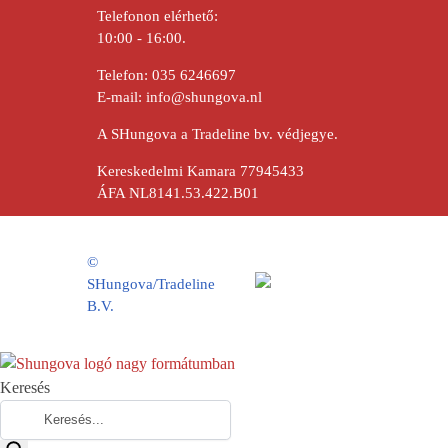
Telefonon elérhető:
10:00 - 16:00.
Telefon:
035 6246697
E-mail:
info@shungova.nl
A SHungova a Tradeline bv. védjegye.
Kereskedelmi Kamara 77945433
ÁFA NL8141.53.422.B01
©
SHungova/Tradeline
B.V.
Keresés