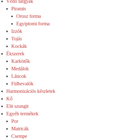
Védő tárgyak
Piramis
Orosz forma
Egyiptomi forma
Izzók
Tojás
Kockák
Ékszerek
Karkötők
Medálok
Láncok
Fülbevalók
Harmonizációs készletek
Kő
Elit szungit
Egyéb termékek
Por
Matricák
Csempe