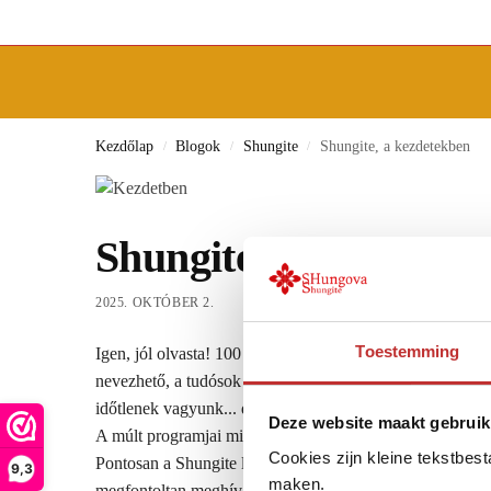
Kezdőlap
Blogok
Shungite
Shungite, a kezdetekben
/
/
/
Shungite, kezdetben
2025. OKTÓBER 2.
Toestemming
Igen, jól olvasta! 100 milliárd év mindenféle univerzumo
nevezhető, a tudósok értéket akarnak rá helyezni, de a S
időtlenek vagyunk... de ítélkezés nélkül?
Deze website maakt gebruik
A múlt programjai miatt félelembe, szomorúságba vagy 
Cookies zijn kleine tekstbes
Pontosan a Shungite lehetővé teszi számunkra, hogy elen
9,3
maken.
megfontoltan meghív bennünket az elengedésre. Megfordít