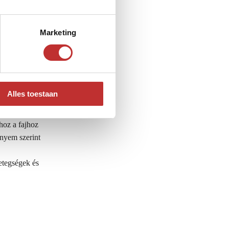
Marketing
lső
Programok is
te úgy segít,
an azonban
Alles toestaan
 is, mert
hoz a fajhoz
ényem szerint
etegségek és