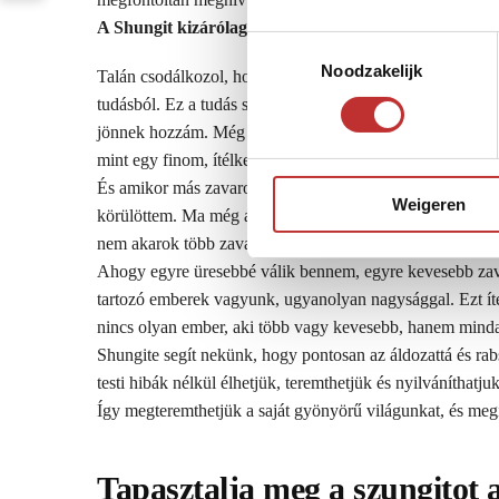
A Shungit kizárólag pozitívan hat.
T
Noodzakelijk
o
Talán csodálkozol, hogy én, hívj SHungova, hogyan jut
e
tudásból. Ez a tudás sokkal erősebb és tisztább lett, mió
s
jönnek hozzám. Még el kell sajátítanom azt a művészetet,
t
mint egy finom, ítélkezésmentes barát.
e
És amikor más zavarok jönnek, egyre inkább képes vagy
Weigeren
m
körülöttem. Ma még az internet is leállt a változatosság k
m
nem akarok több zavart.
i
Ahogy egyre üresebbé válik bennem, egyre kevesebb zav
n
tartozó emberek vagyunk, ugyanolyan nagysággal. Ezt íté
g
nincs olyan ember, aki több vagy kevesebb, hanem min
s
Shungite segít nekünk, hogy pontosan az áldozattá és ra
s
testi hibák nélkül élhetjük, teremthetjük és nyilváníthatj
e
Így megteremthetjük a saját gyönyörű világunkat, és megír
l
e
c
Tapasztalja meg a szungitot 
t