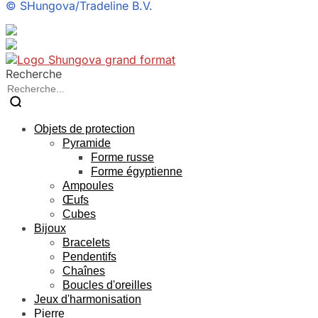
©
SHungova/Tradeline B.V.
Recherche
Objets de protection
Pyramide
Forme russe
Forme égyptienne
Ampoules
Œufs
Cubes
Bijoux
Bracelets
Pendentifs
Chaînes
Boucles d'oreilles
Jeux d'harmonisation
Pierre