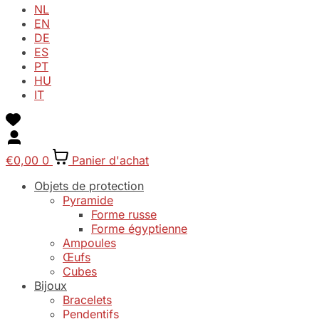
NL
EN
DE
ES
PT
HU
IT
€
0,00
0
Panier d'achat
Objets de protection
Pyramide
Forme russe
Forme égyptienne
Ampoules
Œufs
Cubes
Bijoux
Bracelets
Pendentifs