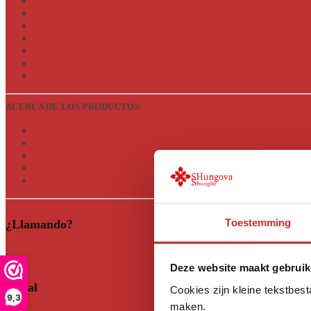
Devolución
Política de envíos
Procedimiento de reclamación
Política de privacidad
Política de cookies
Condiciones generales
Descargo de responsabilidad
ACERCA DE LOS PRODUCTOS
Vidrio Aqualine 5
Vidrio Aqualine 12
Vidrio Aqualine 18
Vidrio Aqualine Neos
Todos los productos Aqualine
Toestemming
¿Llamando?
+31 (0)35 628 47 08
Deze website maakt gebruik
Social
Cookies zijn kleine tekstbes
9,3
maken.