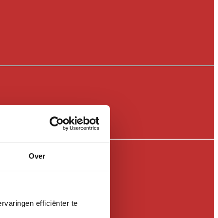
Over
varingen efficiënter te