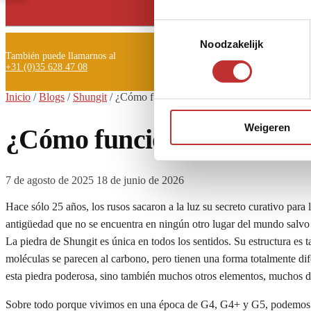
Facebook
Toestemmingsselectie
Noodzakelijk
También puede llamarnos al
+31 (0)35 628 47 08
Inicio
/
Blogs
/
Shungit
/
¿Cómo funciona Shungit?
Weigeren
¿Cómo funciona la Shungi
7 de agosto de 2025
18 de junio de 2026
Hace sólo 25 años, los rusos sacaron a la luz su secreto curativo para
antigüedad que no se encuentra en ningún otro lugar del mundo salvo
La piedra de Shungit es única en todos los sentidos. Su estructura es 
moléculas se parecen al carbono, pero tienen una forma totalmente dif
esta piedra poderosa, sino también muchos otros elementos, muchos de
Sobre todo porque vivimos en una época de G4, G4+ y G5, podemos e