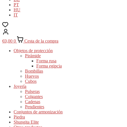
PT
HU
IT
€
0,00
0
Cesta de la compra
Objetos de protección
Pirámide
Forma rusa
Forma egipcia
Bombillas
Huevos
Cubos
Joyería
Pulseras
Colgantes
Cadenas
Pendientes
Conjuntos de armonización
Piedra
Shungita Elite