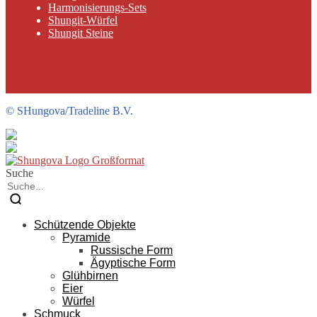
Harmonisierungs-Sets
Shungit-Würfel
Shungit Steine
©
SHungova/Tradeline B.V.
Suche
Schützende Objekte
Pyramide
Russische Form
Ägyptische Form
Glühbirnen
Eier
Würfel
Schmuck