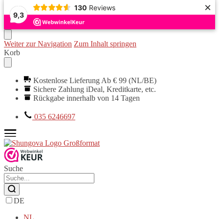
×
130
Reviews
9,3
Weiter zur Navigation
Zum Inhalt springen
Korb
Kostenlose Lieferung Ab € 99 (NL/BE)
Sichere Zahlung iDeal, Kreditkarte, etc.
Rückgabe innerhalb von 14 Tagen
035 6246697
Suche
DE
NL