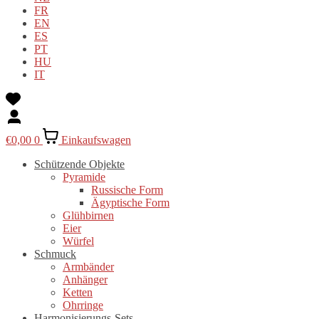
FR
EN
ES
PT
HU
IT
€
0,00
0
Einkaufswagen
Schützende Objekte
Pyramide
Russische Form
Ägyptische Form
Glühbirnen
Eier
Würfel
Schmuck
Armbänder
Anhänger
Ketten
Ohrringe
Harmonisierungs-Sets