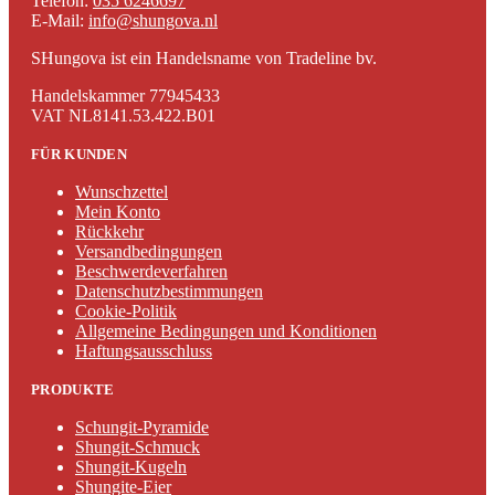
Telefon:
035 6246697
E-Mail:
info@shungova.nl
SHungova ist ein Handelsname von Tradeline bv.
Handelskammer 77945433
VAT NL8141.53.422.B01
FÜR KUNDEN
Wunschzettel
Mein Konto
Rückkehr
Versandbedingungen
Beschwerdeverfahren
Datenschutzbestimmungen
Cookie-Politik
Allgemeine Bedingungen und Konditionen
Haftungsausschluss
PRODUKTE
Schungit-Pyramide
Shungit-Schmuck
Shungit-Kugeln
Shungite-Eier