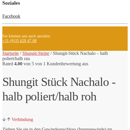
Soziales
Facebook
Sie können uns auch anrufen:
+31 (0)35 628 47 08
Startseite
/
Shungit-Steine
/ Shungit-Stück
Nachalo – halb
poliert/halb rau
Rated
4.00
von 5 von
1
Kundenbewertung aus
Shungit Stück Nachalo -
halb poliert/halb roh
Verbindung
Ziehen Sie sie in den Gewindeanschluss (Innengewinde) im