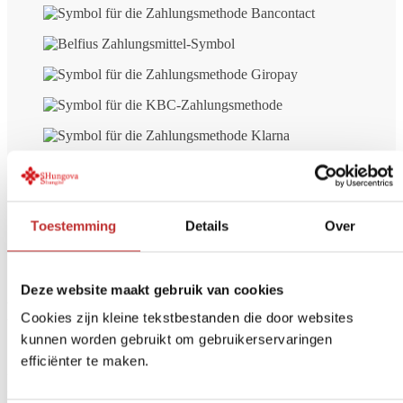
Toestemming
Details
Over
Kostenlose Lieferung
ab € 99 (NL/BE)
Sichere Zahlung
iDeal, Kreditkarte, etc.
Rückgabe innerhalb von
14 Tagen
Deze website maakt gebruik van cookies
Meinungen anderer Kunden zu
Cookies zijn kleine tekstbestanden die door websites
Shungite Stück Nachalo - halb
kunnen worden gebruikt om gebruikerservaringen
efficiënter te maken.
poliert/halb roh