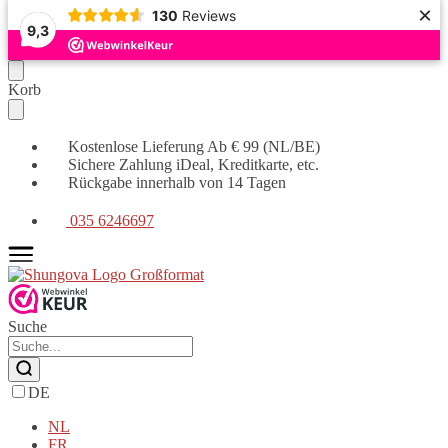
×
130
Reviews
9,3
Weiter
Zum
Korb
zur
Inhalt
Navigation
springen
Kostenlose Lieferung Ab € 99 (NL/BE)
Sichere Zahlung iDeal, Kreditkarte, etc.
Rückgabe innerhalb von 14 Tagen
035 6246697
Suche
DE
NL
FR