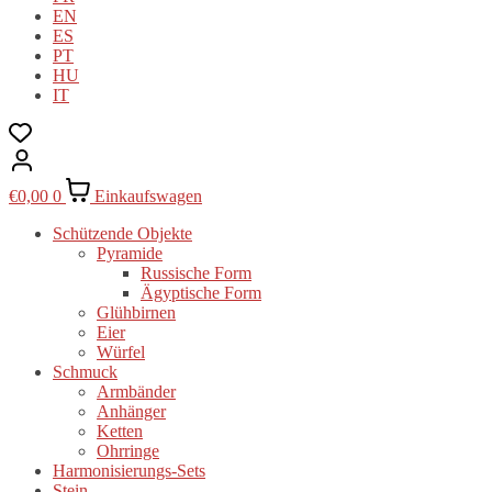
EN
ES
PT
HU
IT
€
0,00
0
Einkaufswagen
Schützende Objekte
Pyramide
Russische Form
Ägyptische Form
Glühbirnen
Eier
Würfel
Schmuck
Armbänder
Anhänger
Ketten
Ohrringe
Harmonisierungs-Sets
Stein