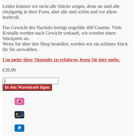
Leider können wir nicht alle Stücke zeigen, denn sie sind alle
einzigartig in ihrer Form, aber alle sind schön und vor allem
kraftvoll.
Das Gewicht des Nachalo beträgt ungefähr 400 Gramm. Viele
Kristalle werden nach Gewicht verkauft, wir wenden einen
Stückpreis an.
Wenn Sie über den Shop bestellen, werden wir ein schönes Stück
für Sie auswählen.
Um mehr über Shungite zu erfahren, lesen Sie hier mehr.
€
39,99
Shungit
Stück
In den Warenkorb legen
Nachalo
-
halb
poliert/halb
roh
Nummer