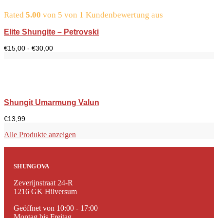
Rated
5.00
von 5 von
1
Kundenbewertung aus
Elite Shungite – Petrovski
Preisspanne:
€
15,00
-
€
30,00
15,00
€
bis
30,00
€
Shungit Umarmung Valun
€
13,99
Alle Produkte anzeigen
SHUNGOVA
Zeverijnstraat 24-R
1216 GK Hilversum
Geöffnet von 10:00 - 17:00
Montag bis Freitag