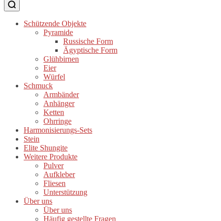
Schützende Objekte
Pyramide
Russische Form
Ägyptische Form
Glühbirnen
Eier
Würfel
Schmuck
Armbänder
Anhänger
Ketten
Ohrringe
Harmonisierungs-Sets
Stein
Elite Shungite
Weitere Produkte
Pulver
Aufkleber
Fliesen
Unterstützung
Über uns
Über uns
Häufig gestellte Fragen