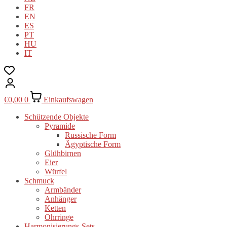
FR
EN
ES
PT
HU
IT
€
0,00
0
Einkaufswagen
Schützende Objekte
Pyramide
Russische Form
Ägyptische Form
Glühbirnen
Eier
Würfel
Schmuck
Armbänder
Anhänger
Ketten
Ohrringe
Harmonisierungs-Sets