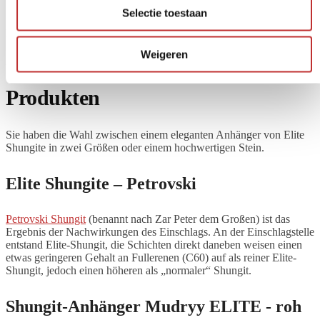
Lassen Sie sich dabei von Elite Shungite unterstützen. Das C60-
Selectie toestaan
Molekül neutralisiert alles, was nicht zum Original gehört, und
hinterlässt Reinheit, Liebe und Frieden.
Weigeren
Unser Sortiment an Elite-Shungit-
Produkten
Sie haben die Wahl zwischen einem eleganten Anhänger von Elite
Shungite in zwei Größen oder einem hochwertigen Stein.
Elite Shungite – Petrovski
Petrovski Shungit
(benannt nach Zar Peter dem Großen) ist das
Ergebnis der Nachwirkungen des Einschlags. An der Einschlagstelle
entstand Elite-Shungit, die Schichten direkt daneben weisen einen
etwas geringeren Gehalt an Fullerenen (C60) auf als reiner Elite-
Shungit, jedoch einen höheren als „normaler“ Shungit.
Shungit-Anhänger Mudryy ELITE - roh