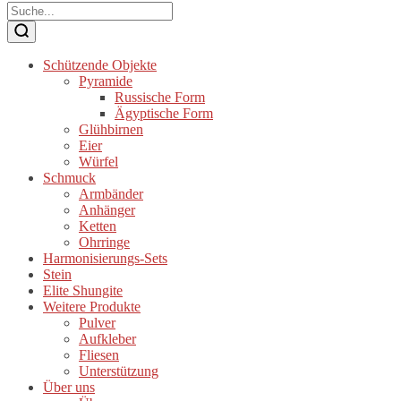
Schützende Objekte
Pyramide
Russische Form
Ägyptische Form
Glühbirnen
Eier
Würfel
Schmuck
Armbänder
Anhänger
Ketten
Ohrringe
Harmonisierungs-Sets
Stein
Elite Shungite
Weitere Produkte
Pulver
Aufkleber
Fliesen
Unterstützung
Über uns