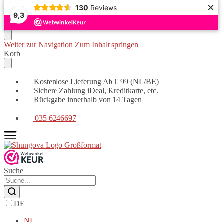
×
130
Reviews
9,3
Weiter zur Navigation
Zum Inhalt springen
Korb
Kostenlose Lieferung Ab € 99 (NL/BE)
Sichere Zahlung iDeal, Kreditkarte, etc.
Rückgabe innerhalb von 14 Tagen
035 6246697
Suche
DE
NL