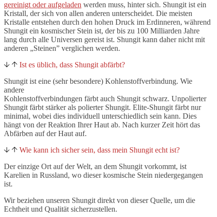
gereinigt oder aufgeladen
werden muss, hinter sich. Shungit ist ein
Kristall, der sich von allen anderen unterscheidet. Die meisten
Kristalle entstehen durch den hohen Druck im Erdinneren, während
Shungit ein kosmischer Stein ist, der bis zu 100 Milliarden Jahre
lang durch alle Universen gereist ist. Shungit kann daher nicht mit
anderen „Steinen” verglichen werden.
Ist es üblich, dass Shungit abfärbt?
Shungit ist eine (sehr besondere) Kohlenstoffverbindung. Wie
andere
Kohlenstoffverbindungen färbt auch Shungit schwarz. Unpolierter
Shungit färbt stärker als polierter Shungit. Elite-Shungit färbt nur
minimal, wobei dies individuell unterschiedlich sein kann. Dies
hängt von der Reaktion Ihrer Haut ab. Nach kurzer Zeit hört das
Abfärben auf der Haut auf.
Wie kann ich sicher sein, dass mein Shungit echt ist?
Der einzige Ort auf der Welt, an dem Shungit vorkommt, ist
Karelien in Russland, wo dieser kosmische Stein niedergegangen
ist.
Wir beziehen unseren Shungit direkt von dieser Quelle, um die
Echtheit und Qualität sicherzustellen.