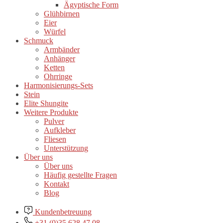
Ägyptische Form
Glühbirnen
Eier
Würfel
Schmuck
Armbänder
Anhänger
Ketten
Ohrringe
Harmonisierungs-Sets
Stein
Elite Shungite
Weitere Produkte
Pulver
Aufkleber
Fliesen
Unterstützung
Über uns
Über uns
Häufig gestellte Fragen
Kontakt
Blog
Kundenbetreuung
+31 (0)35 628 47 08