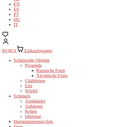
EN
ES
PT
HU
IT
€
0,00
0
Einkaufswagen
Schützende Objekte
Pyramide
Russische Form
Ägyptische Form
Glühbirnen
Eier
Würfel
Schmuck
Armbänder
Anhänger
Ketten
Ohrringe
Harmonisierungs-Sets
Stein