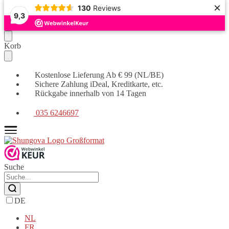
×
130
Reviews
9,3
Weiter
Zum
Korb
zur
Inhalt
Navigation
springen
Kostenlose Lieferung Ab € 99 (NL/BE)
Sichere Zahlung iDeal, Kreditkarte, etc.
Rückgabe innerhalb von 14 Tagen
035 6246697
Suche
DE
NL
FR