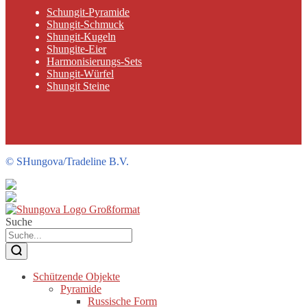
Schungit-Pyramide
Shungit-Schmuck
Shungit-Kugeln
Shungite-Eier
Harmonisierungs-Sets
Shungit-Würfel
Shungit Steine
©
SHungova/Tradeline B.V.
Suche
Schützende Objekte
Pyramide
Russische Form