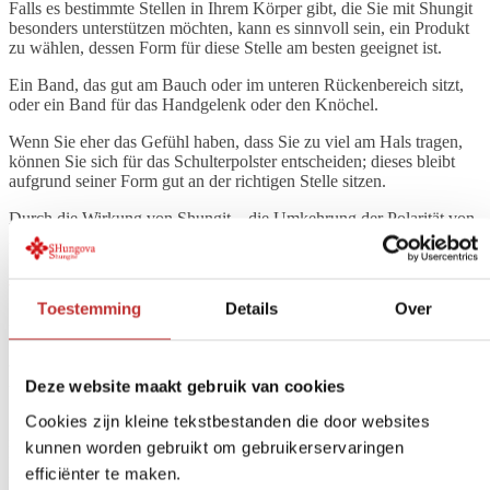
Falls es bestimmte Stellen in Ihrem Körper gibt, die Sie mit Shungit
besonders unterstützen möchten, kann es sinnvoll sein, ein Produkt
zu wählen, dessen Form für diese Stelle am besten geeignet ist.
Ein Band, das gut am Bauch oder im unteren Rückenbereich sitzt,
oder ein Band für das Handgelenk oder den Knöchel.
Wenn Sie eher das Gefühl haben, dass Sie zu viel am Hals tragen,
können Sie sich für das Schulterpolster entscheiden; dieses bleibt
aufgrund seiner Form gut an der richtigen Stelle sitzen.
Durch die Wirkung von Shungit – die Umkehrung der Polarität von
negativ zu positiv – kann dies sofort Linderung verschaffen. Wenn
Sie mehr darüber lesen möchten, schauen Sie bitte hier nach:
Wie
wirkt Shungit
?
Toestemming
Details
Over
Unsere Kollektion an Shungit-
Produkten
Deze website maakt gebruik van cookies
Cookies zijn kleine tekstbestanden die door websites
„Beschwerden“ in den Schultern, im unteren Rücken, in den
kunnen worden gebruikt om gebruikerservaringen
Handgelenken oder in den Knöcheln können auf zwei Arten
interpretiert werden: Entweder haben Sie Beschwerden an diesen
efficiënter te maken.