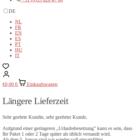
DE
NL
FR
EN
ES
PT
HU
IT
€
0,00
0
Einkaufswagen
Längere Lieferzeit
Sehr geehrte Kundin, sehr geehrter Kunde,
Aufgrund einer geringeren „Urlaubsbesetzung” kann es sein, dass
Ihr Paket 1 oder 2 Tage später als üblich versandt wird.
Ab dem 5. Januar sind wir wieder voll einsatzfähig.