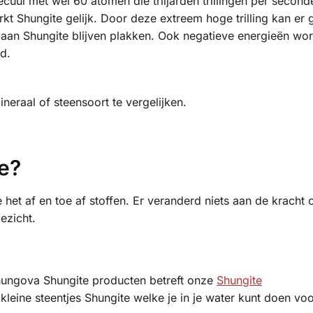
ecuul met wel 60 atomen die triljarden trillingen per second
rkt Shungite gelijk. Door deze extreem hoge trilling kan er 
 aan Shungite blijven plakken. Ook negatieve energieën wo
d.
ineraal of steensoort te vergelijken.
te?
e het af en toe af stoffen. Er veranderd niets aan de kracht 
ezicht.
hungova Shungite producten betreft onze
Shungite
te kleine steentjes Shungite welke je in je water kunt doen vo