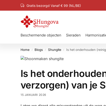
Gratis bezorgd Vanaf € 99 (NL/BE)
Beschermende objecten
Sieraden
Harmonisati
Home
Blogs
Shungite
Is het onderhouden (reini
/
/
/
Is het onderhouden
verzorgen) van je 
15 JANUARI 2026
Laten we direct alle misverstanden uit de weg 