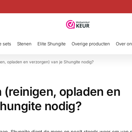
e sets
Stenen
Elite Shungite
Overige producten
Over o
gen, opladen en verzorgen) van je Shungite nodig?
 (reinigen, opladen en
Shungite nodig?
gaan. Shungite dient de mens en poolt steeds weer om van n