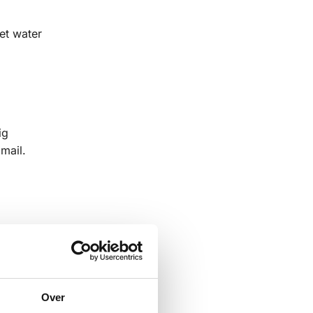
het water
ig
mail.
Over
 trillingen