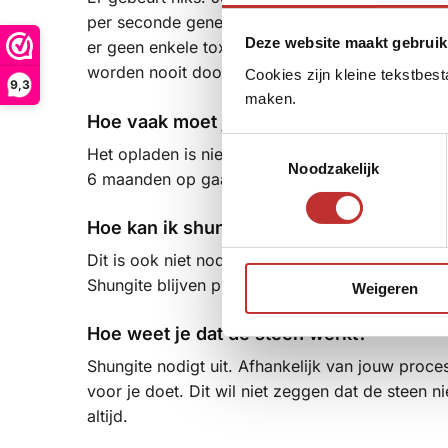
per seconde genereren. Hierdoor is er geen inwe
Deze website maakt gebruik
er geen enkele toxine of andere negatief werke
worden nooit door Shungite opgenomen maar j
Cookies zijn kleine tekstbes
9,3
maken.
Hoe vaak moet je Shungite opladen?
T
Het opladen is niet nodig. Als Shungite meer da
Noodzakelijk
o
6 maanden op gaan? Shungite gaat nooit op en bl
e
s
Hoe kan ik shungiet ontladen?
t
Dit is ook niet nodig. Door de extreem hoge tri
e
Shungite blijven plakken. Ook negatieve ener
Weigeren
m
m
Hoe weet je dat de steen werkt?
i
n
Shungite nodigt uit. Afhankelijk van jouw proce
g
voor je doet. Dit wil niet zeggen dat de steen n
s
altijd.
s