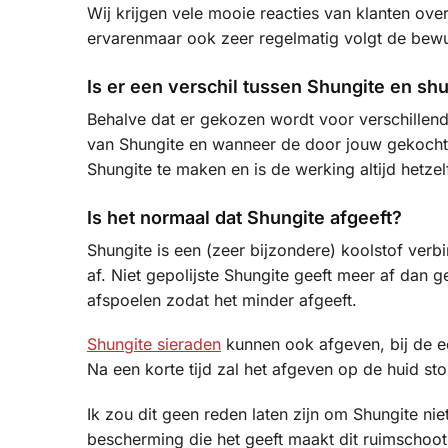
e
Wij krijgen vele mooie reacties van klanten ove
l
ervarenmaar ook zeer regelmatig volgt de bewu
e
c
Is er een verschil tussen Shungite en sh
t
Behalve dat er gekozen wordt voor verschillende
i
van Shungite en wanneer de door jouw gekochte
e
Shungite te maken en is de werking altijd hetzel
Is het normaal dat Shungite afgeeft?
Shungite is een (zeer bijzondere) koolstof verb
af. Niet gepolijste Shungite geeft meer af dan g
afspoelen zodat het minder afgeeft.
Shungite sieraden
kunnen ook afgeven, bij de ee
Na een korte tijd zal het afgeven op de huid st
Ik zou dit geen reden laten zijn om Shungite ni
bescherming die het geeft maakt dit ruimschoo