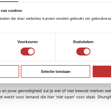
rktijd en werkt Shungite instant. Door deze extreem hoge tr
 van cookies
nde stof aan Shungite blijven plakken. Ook negatieve energ
uist omgepoold.
tanden die door websites kunnen worden gebruikt om gebruikerser
n 2 miljard jaar hier op de aarde is, kan de zuiverendewerk
Voorkeuren
Statistieken
ijft altijd werken.
lling kan er geen enkele toxine of andere negatief werkende
gieën worden nooit door Shungite opgenomen maar juist om
Selectie toestaan
s en jouw gevoeligheid zul je wel of niet bewust merken wa
iet werkt voor iemand die hier ‘niet open’ voor staat. Shungi