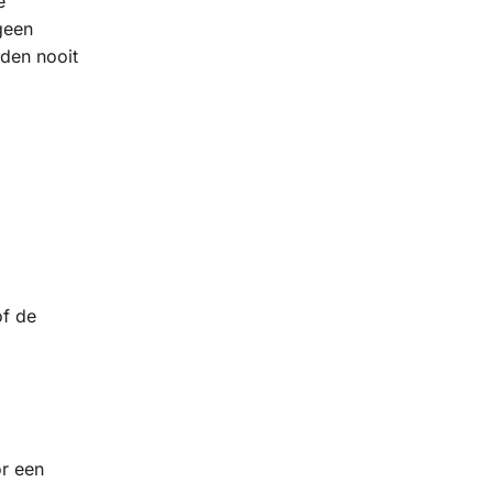
e
geen
rden nooit
of de
or een