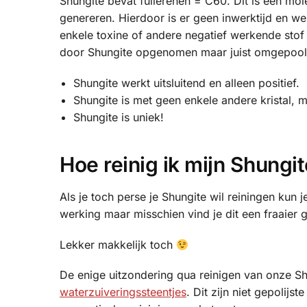
Shungite bevat fullerenen = C60. Dit is een mol
genereren. Hierdoor is er geen inwerktijd en we
enkele toxine of andere negatief werkende stof
door Shungite opgenomen maar juist omgepool
Shungite werkt uitsluitend en alleen positief.
Shungite is met geen enkele andere kristal, m
Shungite is uniek!
Hoe reinig ik mijn Shungi
Als je toch perse je Shungite wil reiningen kun j
werking maar misschien vind je dit een fraaier g
Lekker makkelijk toch
De enige uitzondering qua reinigen van onze S
waterzuiveringssteentjes
. Dit zijn niet gepolijs