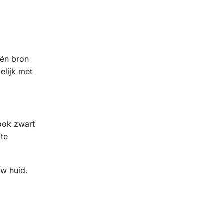
één bron
elijk met
 ook zwart
ite
uw huid.