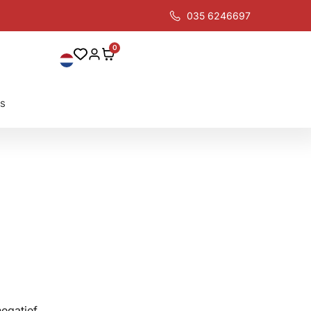
035 6246697
0
ns
egatief