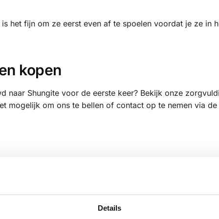
is het fijn om ze eerst even af te spoelen voordat je ze in 
en kopen
d naar Shungite voor de eerste keer? Bekijk onze zorgvuld
 het mogelijk om ons te bellen of contact op te nemen via de 
p dezelfde manier?
toffen wanneer je dit fraaier vind.
reinig?
Details
en. Shungite is een molecuul met wel 60 atomen die triljarden