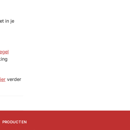
t in je
egel
king
ier
verder
PRODUCTEN