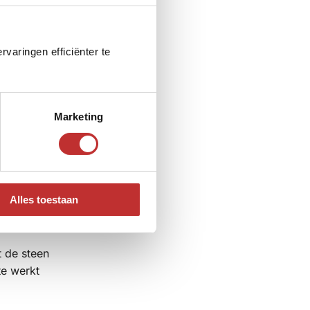
illing kan
ieën
varingen efficiënter te
ing dan in
Marketing
 stof aan
gepoold.
Alles toestaan
t de steen
te werkt