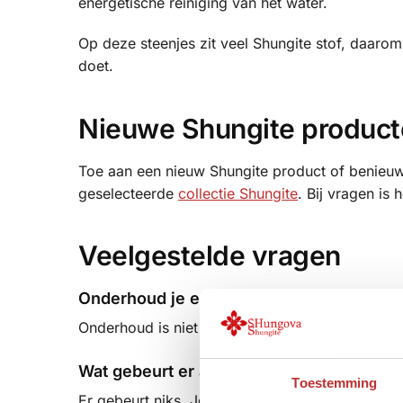
energetische reiniging van het water.
Op deze steenjes zit veel Shungite stof, daarom 
doet.
Nieuwe Shungite product
Toe aan een nieuw Shungite product of benieuw
geselecteerde
collectie Shungite
. Bij vragen is
Veelgestelde vragen
Onderhoud je elke soort Shungite item o
Onderhoud is niet nodig. Je kunt het hooguit afs
Wat gebeurt er als ik Shungite niet goed 
Toestemming
Er gebeurt niks. Je hoeft Shungite niet te reinig