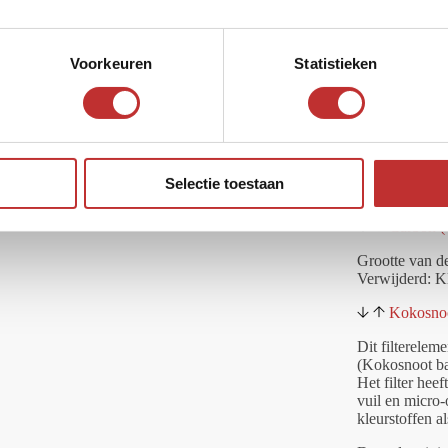
ant – niet gepolijst
Voorkeuren
Statistieken
Aansluiti
Vastdraaien in
filterbehuizing
Selectie toestaan
Carbon (
Grootte van de
Verwijderd: Kl
Kokosnoo
Dit filtereleme
(Kokosnoot ba
Het filter hee
vuil en micro
kleurstoffen a