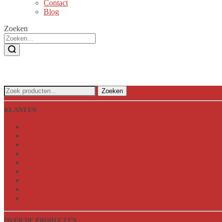
Contact
Blog
Zoeken
Zoeken
Zoeken
naar:
KLANTEN
Verlanglijst
Mijn account
Retourneren
Verzendbeleid
Klachtenprocedure
Privacy Beleid
Cookiebeleid
Algemene Voorwaarden
Disclaimer
OVER DE PRODUCTEN