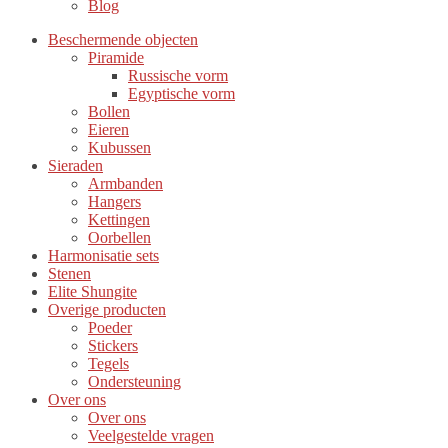
Blog
Beschermende objecten
Piramide
Russische vorm
Egyptische vorm
Bollen
Eieren
Kubussen
Sieraden
Armbanden
Hangers
Kettingen
Oorbellen
Harmonisatie sets
Stenen
Elite Shungite
Overige producten
Poeder
Stickers
Tegels
Ondersteuning
Over ons
Over ons
Veelgestelde vragen