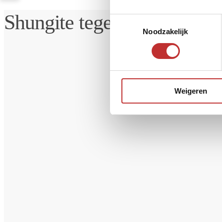
Shungite tegel Chistyy vierk
Toestemmingsselectie
Noodzakelijk
Weigeren