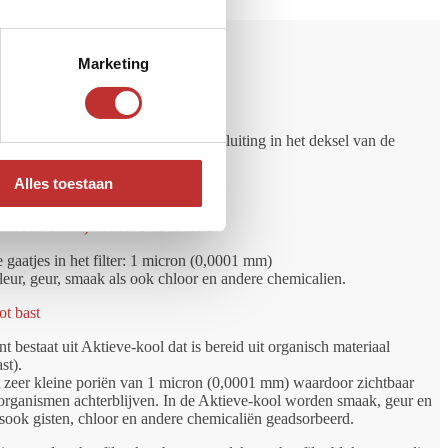
Marketing
ng
 de schroefdraad (binnendraad) aansluiting in het deksel van de
.
Alles toestaan
Carbon-block): Actieve-kool-blok
 gaatjes in het filter: 1 micron (0,0001 mm)
eur, geur, smaak als ook chloor en andere chemicalien.
t bast
nt bestaat uit Aktieve-kool dat is bereid uit organisch materiaal
st).
ft zeer kleine poriën van 1 micron (0,0001 mm) waardoor zichtbaar
-organismen achterblijven. In de Aktieve-kool worden smaak, geur en
lsook gisten, chloor en andere chemicaliën geadsorbeerd.