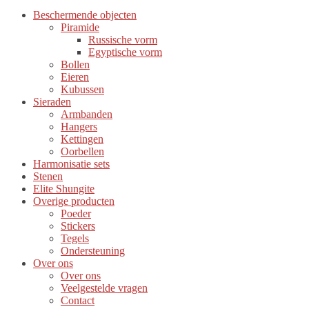
Beschermende objecten
Piramide
Russische vorm
Egyptische vorm
Bollen
Eieren
Kubussen
Sieraden
Armbanden
Hangers
Kettingen
Oorbellen
Harmonisatie sets
Stenen
Elite Shungite
Overige producten
Poeder
Stickers
Tegels
Ondersteuning
Over ons
Over ons
Veelgestelde vragen
Contact