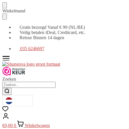
Verder
Ga
Winkelmand
naar
naar
navigatie
de
inhoud
Gratis bezorgd Vanaf € 99 (NL/BE)
Veilig betalen iDeal, Creditcard, etc.
Retour Binnen 14 dagen
035 6246697
Zoeken
€
0,00
0
Winkelwagen