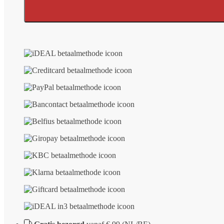
Chistyy
vierkant
-
niet
gepolijst
aantal