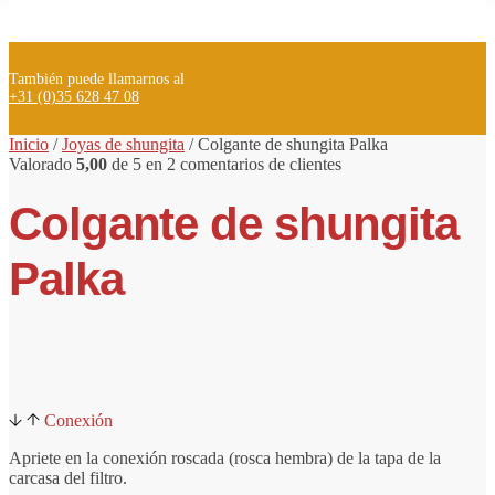
También puede llamarnos al
+31 (0)35 628 47 08
Inicio
/
Joyas de shungita
/
Colgante
de shungita
Palka
Valorado
5,00
de 5 en
2
comentarios de clientes
Colgante de shungita
Palka
Conexión
Apriete en la conexión roscada (rosca hembra) de la tapa de la
carcasa del filtro.