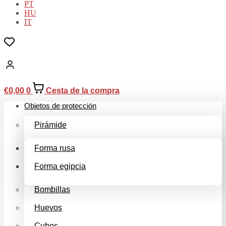
PT
HU
IT
€
0,00
0
Cesta de la compra
Objetos de protección
Pirámide
Forma rusa
Forma egipcia
Bombillas
Huevos
Cubos