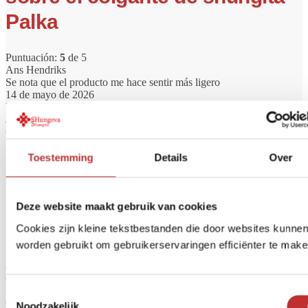
Palka
Puntuación:
5
de 5
Ans Hendriks
Se nota que el producto me hace sentir más ligero
14 de mayo de 2026
Puntuación:
5
de 5
Jolanda
Cumple con las expectativas
14 de mayo de 2026
Toestemming
Details
Over
Las críticas están cerradas.
¿Ya conoce nuestros filtros de
Deze website maakt gebruik van cookies
agua?
Cookies zijn kleine tekstbestanden die door websites kunne
worden gebruikt om gebruikerservaringen efficiënter te make
¿Quieres tener siempre agua potable limpia y segura? Un filtro de
agua ayuda a eliminar sustancias no deseadas como bacterias, cloro,
PFAS, microplásticos y residuos de medicamentos. En Tradeline
Toestemmingsselectie
encontrará filtros de agua de alta calidad para el hogar, los viajes o el
Noodzakelijk