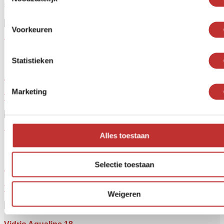
suministro de agua de red.
Voorkeuren
Vidrio Aqualine 5
Statistieken
En
€249,-
Marketing
Ver el producto
Vidrio Aqualine 12
Alles toestaan
En
Selectie toestaan
€279,-
Ver el producto
Weigeren