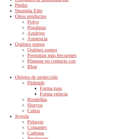
Piedra
Shungita Elite
Otros productos
Polvo
Pegatinas
Azulejos
Asistencia
Quiénes somos
Quiénes somos
Preguntas más frecuentes
Póngase en contacto con
Blog
Objetos de protección
Pirámide
Forma rusa
Forma egipcia
Bombillas
Huevos
Cubos
Joyería
Pulseras
Colgantes
Cadenas
Pendientes