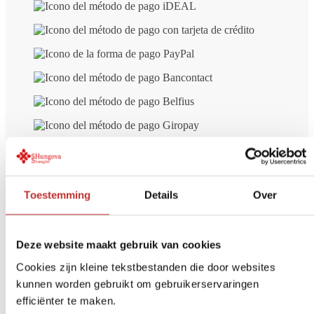
Toestemming
Details
Over
Deze website maakt gebruik van cookies
Envío gratuito
a partir de 99 € (NL/BE)
Pago seguro
iDeal, tarjeta de crédito, etc.
Cookies zijn kleine tekstbestanden die door websites
Devolución en
14 días
kunnen worden gebruikt om gebruikerservaringen
efficiënter te maken.
Opiniones de otros clientes sobre