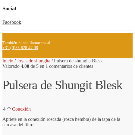
Social
Facebook
También puede llamarnos al
+31 (0)35 628 47 08
Inicio
/
Joyas de shungita
/
Pulsera de
shungita
Blesk
Valorado
4.00
de 5 en
1
comentarios de clientes
Pulsera de Shungit Blesk
Conexión
Apriete en la conexión roscada (rosca hembra) de la tapa de la
carcasa del filtro.