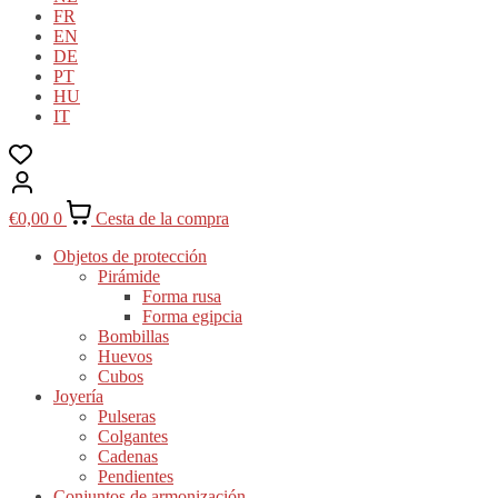
FR
EN
DE
PT
HU
IT
€
0,00
0
Cesta de la compra
Objetos de protección
Pirámide
Forma rusa
Forma egipcia
Bombillas
Huevos
Cubos
Joyería
Pulseras
Colgantes
Cadenas
Pendientes
Conjuntos de armonización