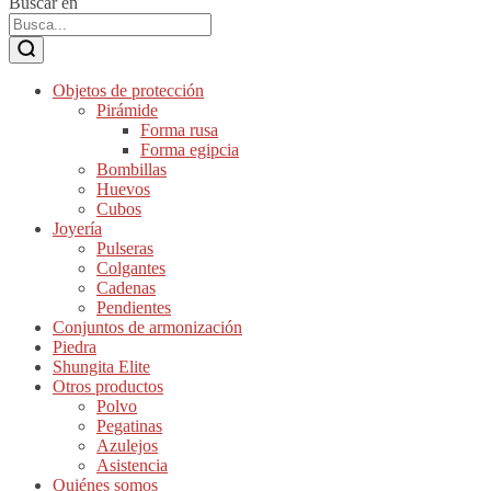
Buscar en
Objetos de protección
Pirámide
Forma rusa
Forma egipcia
Bombillas
Huevos
Cubos
Joyería
Pulseras
Colgantes
Cadenas
Pendientes
Conjuntos de armonización
Piedra
Shungita Elite
Otros productos
Polvo
Pegatinas
Azulejos
Asistencia
Quiénes somos