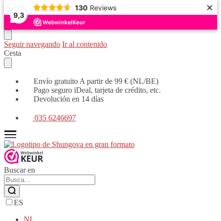
×
130
Reviews
9,3
Seguir navegando
Ir al contenido
Cesta
Envío gratuito A partir de 99 € (NL/BE)
Pago seguro iDeal, tarjeta de crédito, etc.
Devolución en 14 días
035 6246697
Buscar en
ES
NL