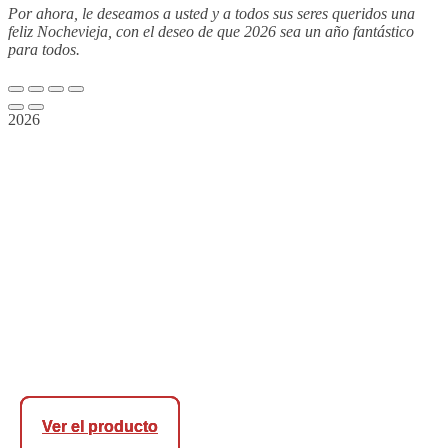
Por ahora, le deseamos a usted y a todos sus seres queridos una
feliz Nochevieja, con el deseo de que 2026 sea un año fantástico
para todos.
2026
Ver el producto
Ver el producto
Ver el producto