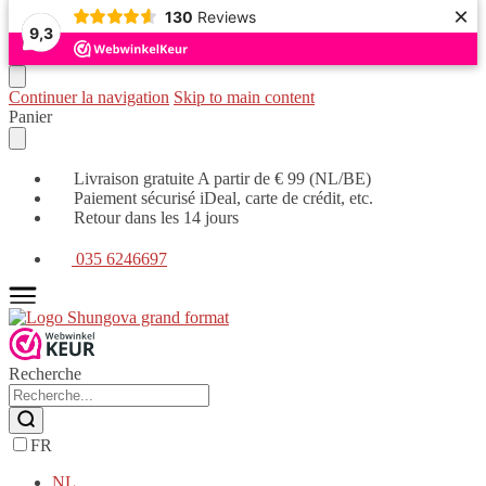
×
130
Reviews
9,3
Continuer la navigation
Skip to main content
Panier
Livraison gratuite A partir de € 99 (NL/BE)
Paiement sécurisé iDeal, carte de crédit, etc.
Retour dans les 14 jours
035 6246697
Recherche
FR
NL