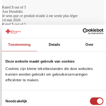
Rated
5
out of 5
Ans Hendriks
Je sens que ce produit m'aide à me sentir plus léger
14 mai 2026
Rated
5
out of 5
Jolanda
À la hauteur des attentes
14 mai 2026
Toestemming
Details
Over
Les commentaires sont fermés.
Vous connaissez déjà nos filtres à eau
Deze website maakt gebruik van cookies
?
Cookies zijn kleine tekstbestanden die door websites
kunnen worden gebruikt om gebruikerservaringen
Vous souhaitez toujours disposer d'une eau potable propre et sûre ?
efficiënter te maken.
Un filtre à eau permet d'éliminer les substances indésirables telles
que les bactéries, le chlore, les PFAS, les microplastiques et les
résidus de médicaments. Chez Tradeline, vous trouverez des filtres à
eau de haute qualité pour la maison, le voyage ou l'alimentation en
Toestemmingsselectie
eau de ville.
Noodzakelijk