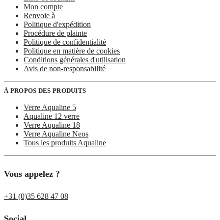
Mon compte
Renvoie à
Politique d'expédition
Procédure de plainte
Politique de confidentialité
Politique en matière de cookies
Conditions générales d'utilisation
Avis de non-responsabilité
À PROPOS DES PRODUITS
Verre Aqualine 5
Aqualine 12 verre
Verre Aqualine 18
Verre Aqualine Neos
Tous les produits Aqualine
Vous appelez ?
+31 (0)35 628 47 08
Social