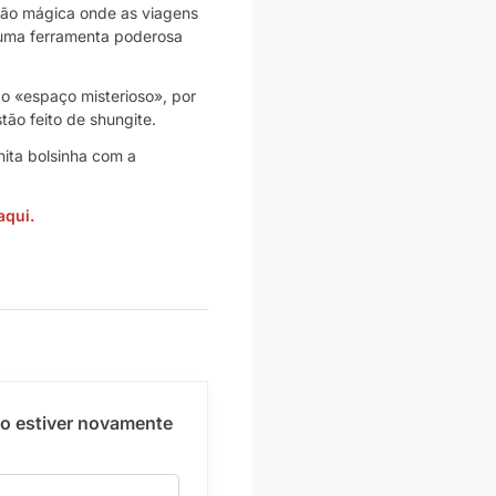
são mágica onde as viagens
o uma ferramenta poderosa
o «espaço misterioso», por
tão feito de shungite.
ita bolsinha com a
aqui.
go estiver novamente