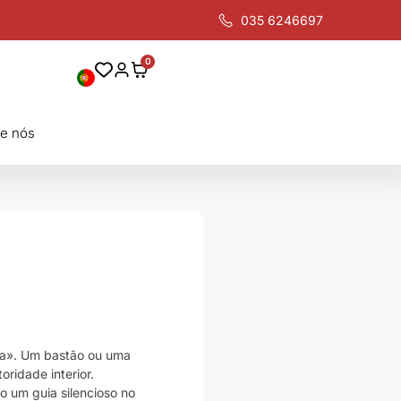
035 6246697
0
e nós
eta». Um bastão ou uma
oridade interior.
o um guia silencioso no