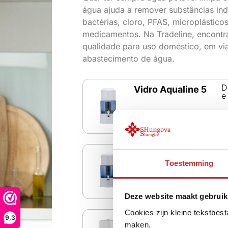
água ajuda a remover substâncias in
bactérias, cloro, PFAS, microplástico
medicamentos. Na Tradeline, encontra 
qualidade para uso doméstico, em vi
abastecimento de água.
D
Vidro Aqualine 5
e
D
Copo Aqualine 12
e
Toestemming
Deze website maakt gebruik
Cookies zijn kleine tekstbes
D
9,3
Vidro Aqualine 18
maken.
e