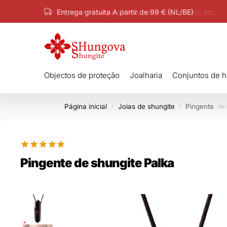
Pagamento seguro iDeal, cartão de crédito, etc.
Objectos de proteção
Joalharia
Conjuntos de 
Página inicial
Joias de shungite
Pingente
/
/
de 
Pingente de shungite Palka