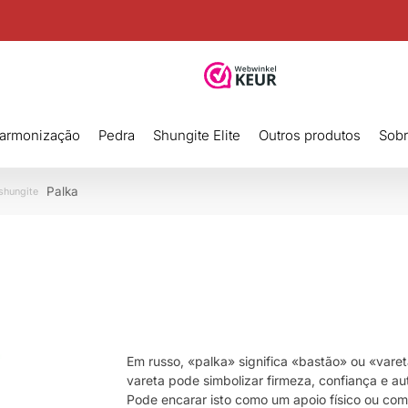
harmonização
Pedra
Shungite Elite
Outros produtos
Sobr
Palka
shungite
Em russo, «palka» significa «bastão» ou «var
vareta pode simbolizar firmeza, confiança e aut
Pode encarar isto como um apoio físico ou com