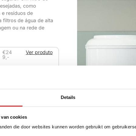
desejadas, como
s e resíduos de
filtros de água de alta
agem ou na rede de
€24
Ver produto
9,-
€27
Ver produto
9,-
Details
 van cookies
tanden die door websites kunnen worden gebruikt om gebruikerser
€29
Ver produto
9,-