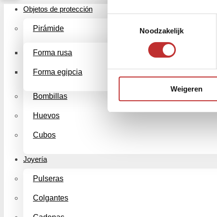
Objetos de protección
Toestemmingsselectie
Pirámide
Noodzakelijk
Forma rusa
Forma egipcia
Weigeren
Bombillas
Huevos
Cubos
Joyería
Pulseras
Colgantes