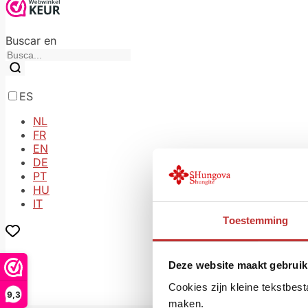
Buscar en
ES
NL
FR
EN
DE
PT
HU
IT
Toestemming
Deze website maakt gebruik
Cookies zijn kleine tekstbes
9,3
maken.