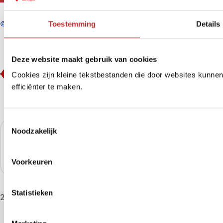
©
SHungova/Tradeline B.V.
Toestemming
Details
Deze website maakt gebruik van cookies
Cookies zijn kleine tekstbestanden die door websites kunne
efficiënter te maken.
T
Noodzakelijk
o
e
s
Voorkeuren
t
e
m
Statistieken
2026
m
i