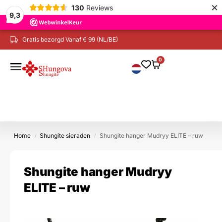
×
130
Reviews
9,3
Gratis bezorgd Vanaf € 99 (NL/BE)
0
Home
Shungite sieraden
Shungite hanger Mudryy ELITE – ruw
/
/
Shungite hanger Mudryy
ELITE – ruw