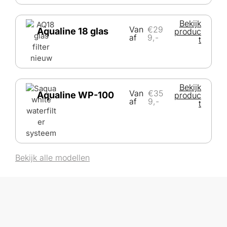
Bekijk
Van
€29
Aqualine 18 glas
produc
af
9,-
t
Bekijk
Van
€35
Aqualine WP-100
produc
af
9,-
t
Bekijk alle modellen