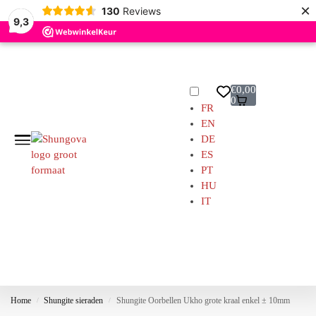
×
130
Reviews
9,3
Gratis bezorgd Vanaf € 99 (NL/BE)
€
0,00
0
FR
EN
DE
ES
PT
HU
IT
Home
Shungite sieraden
Shungite Oorbellen Ukho grote kraal enkel ± 10mm
/
/