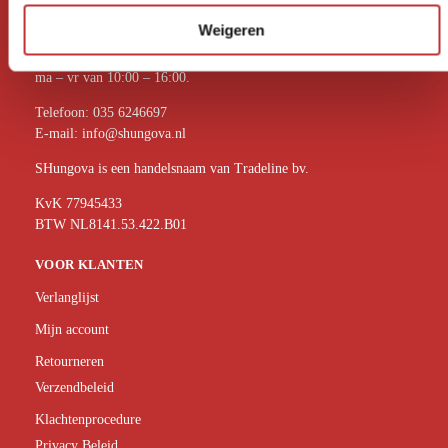
c
Telefonisch contact mogelijk in Nederlands en Engels.
t
Weigeren
i
Telefonisch bereikbaar:
e
ma – vr van 10:00 – 16:00.
Telefoon:
035 6246697
E-mail:
info@shungova.nl
SHungova is een handelsnaam van Tradeline bv.
KvK 77945433
BTW NL8141.53.422.B01
VOOR KLANTEN
Verlanglijst
Mijn account
Retourneren
Verzendbeleid
Klachtenprocedure
Privacy Beleid