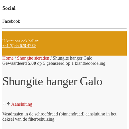
Social
Facebook
U kunt ons ook bellen:
+31 (0)35 628 47 08
Home
/
Shungite sieraden
/
Shungite hanger Galo
Gewaardeerd
5.00
op 5 gebaseerd op
1
klantbeoordeling
Shungite hanger Galo
Aansluiting
Vastdraaien in de schroefdraad (binnendraad) aansluiting in het
deksel van de filterbehuizing.