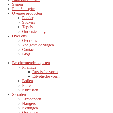
Stenen
Elite Shungite
Overige producten
Poeder
Stickers
Tegels
Ondersteuning
Over ons
Over ons
Veelgestelde vragen
Contact
Blog
Beschermende objecten
Piramide
Russische vorm
Egyptische vorm
Bollen
Eieren
Kubussen
Sieraden
Armbanden
Hangers
Kettingen
Oorbellen