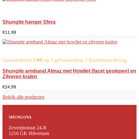
Shungite hanger Sfera
€
11,99
Gewaardeerd
5.00
op 5 gebaseerd op
1
klantbeoordeling
Shungite armband Almaz met Howliet (facet geslepen) en
Zilveren kralen
€
24,99
Bekijk alle producten
SHUNGOVA
Zeverijnstraat 24-R
1216 GK Hilversum