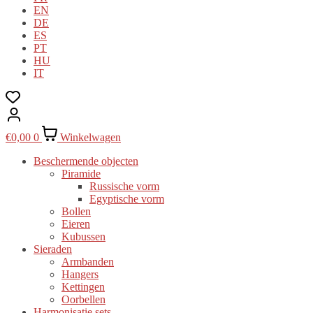
EN
DE
ES
PT
HU
IT
€
0,00
0
Winkelwagen
Beschermende objecten
Piramide
Russische vorm
Egyptische vorm
Bollen
Eieren
Kubussen
Sieraden
Armbanden
Hangers
Kettingen
Oorbellen
Harmonisatie sets