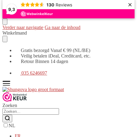
×
130
Reviews
9,3
Verder naar navigatie
Ga naar de inhoud
Winkelmand
Gratis bezorgd Vanaf € 99 (NL/BE)
Veilig betalen iDeal, Creditcard, etc.
Retour Binnen 14 dagen
035 6246697
Zoeken
NL
FR