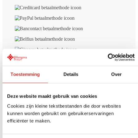
Toestemming
Details
Over
Deze website maakt gebruik van cookies
Gratis bezorgd
vanaf € 99 (NL/BE)
Cookies zijn kleine tekstbestanden die door websites
Veilig betalen
iDeal, Creditcard, etc.
kunnen worden gebruikt om gebruikerservaringen
Retour Binnen
14 dagen
efficiënter te maken.
De mening van andere klanten