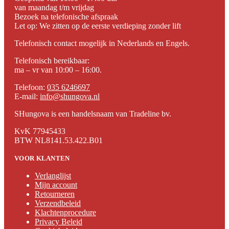
van maandag t/m vrijdag
Bezoek na telefonische afspraak
Let op: We zitten op de eerste verdieping zonder lift
Telefonisch contact mogelijk in Nederlands en Engels.
Telefonisch bereikbaar:
ma – vr van 10:00 – 16:00.
Telefoon:
035 6246697
E-mail:
info@shungova.nl
SHungova is een handelsnaam van Tradeline bv.
KvK 77945433
BTW NL8141.53.422.B01
VOOR KLANTEN
Verlanglijst
Mijn account
Retourneren
Verzendbeleid
Klachtenprocedure
Privacy Beleid