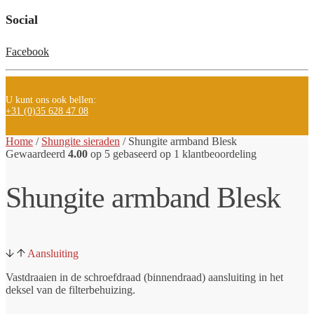
Social
Facebook
U kunt ons ook bellen:
+31 (0)35 628 47 08
Home
/
Shungite sieraden
/
Shungite armband Blesk
Gewaardeerd
4.00
op 5 gebaseerd op
1
klantbeoordeling
Shungite armband Blesk
Aansluiting
Vastdraaien in de schroefdraad (binnendraad) aansluiting in het
deksel van de filterbehuizing.