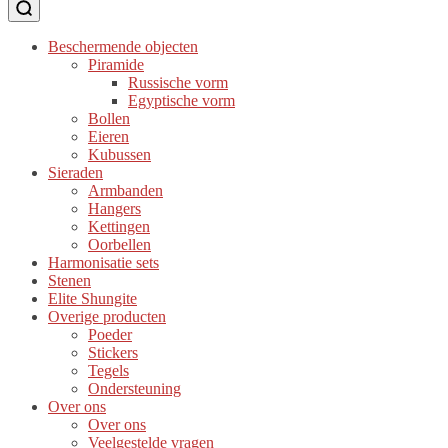
Beschermende objecten
Piramide
Russische vorm
Egyptische vorm
Bollen
Eieren
Kubussen
Sieraden
Armbanden
Hangers
Kettingen
Oorbellen
Harmonisatie sets
Stenen
Elite Shungite
Overige producten
Poeder
Stickers
Tegels
Ondersteuning
Over ons
Over ons
Veelgestelde vragen