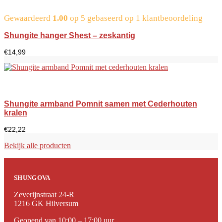
Gewaardeerd
1.00
op 5 gebaseerd op
1
klantbeoordeling
Shungite hanger Shest – zeskantig
€
14,99
Shungite armband Pomnit samen met Cederhouten
kralen
€
22,22
Bekijk alle producten
SHUNGOVA
Zeverijnstraat 24-R
1216 GK Hilversum
Geopend van 10:00 – 17:00 uur