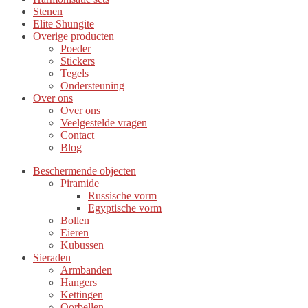
Stenen
Elite Shungite
Overige producten
Poeder
Stickers
Tegels
Ondersteuning
Over ons
Over ons
Veelgestelde vragen
Contact
Blog
Beschermende objecten
Piramide
Russische vorm
Egyptische vorm
Bollen
Eieren
Kubussen
Sieraden
Armbanden
Hangers
Kettingen
Oorbellen