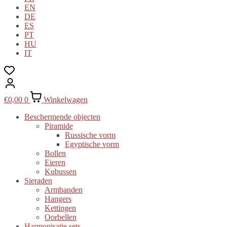
EN
DE
ES
PT
HU
IT
€
0,00
0
Winkelwagen
Beschermende objecten
Piramide
Russische vorm
Egyptische vorm
Bollen
Eieren
Kubussen
Sieraden
Armbanden
Hangers
Kettingen
Oorbellen
Harmonisatie sets