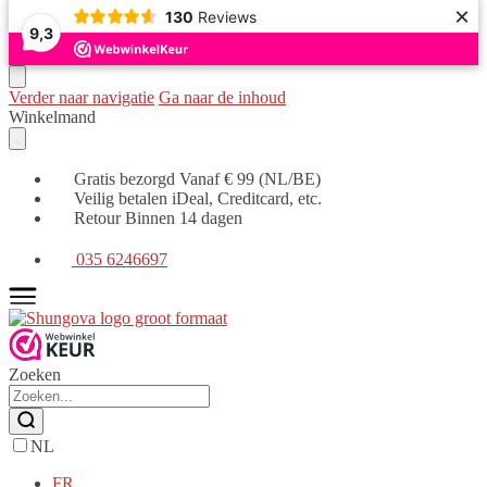
×
130
Reviews
9,3
Verder naar navigatie
Ga naar de inhoud
Winkelmand
Gratis bezorgd Vanaf € 99 (NL/BE)
Veilig betalen iDeal, Creditcard, etc.
Retour Binnen 14 dagen
035 6246697
Zoeken
NL
FR