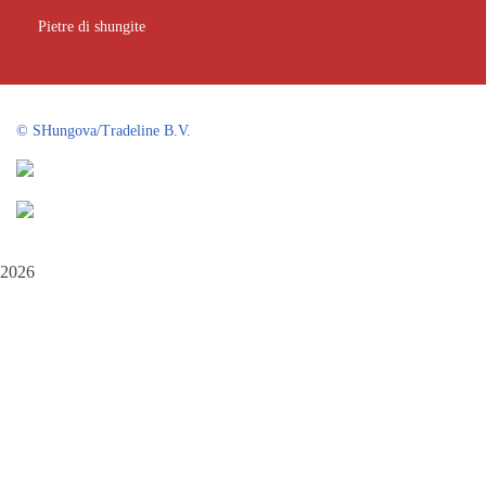
Pietre di shungite
©
SHungova/Tradeline B.V.
2026