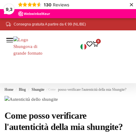
×
130
Reviews
9,3
Consegna gratuita A partire da € 99 (NL/BE)
0
Home
Blog
Shungite
posso verificare l'autenticità della mia Shungite?
/
/
/ Come
Come posso verificare
l'autenticità della mia shungite?