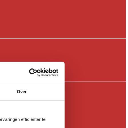
Over
varingen efficiënter te