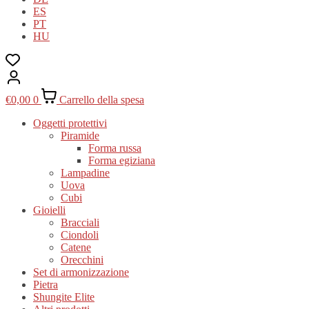
ES
PT
HU
€
0,00
0
Carrello della spesa
Oggetti protettivi
Piramide
Forma russa
Forma egiziana
Lampadine
Uova
Cubi
Gioielli
Bracciali
Ciondoli
Catene
Orecchini
Set di armonizzazione
Pietra
Shungite Elite