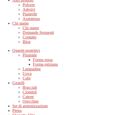
Altri prodotti
Polvere
Adesivi
Piastrelle
Assistenza
Chi siamo
Chi siamo
Domande frequenti
Contatto
Blog
Oggetti protettivi
Piramide
Forma russa
Forma egiziana
Lampadine
Uova
Cubi
Gioielli
Bracciali
Ciondoli
Catene
Orecchini
Set di armonizzazione
Pietra