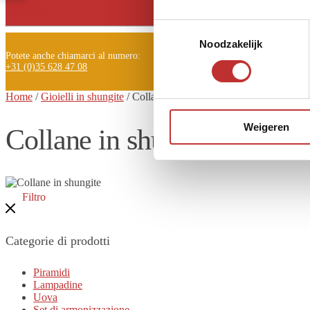
Facebook
Toestemmingsselectie
Noodzakelijk
Potete anche chiamarci al numero:
+31 (0)35 628 47 08
Home
/
Gioielli in shungite
/
Collane
in shungite
Weigeren
Collane in shungite
Filtro
Categorie di prodotti
Piramidi
Lampadine
Uova
Set di armonizzazione