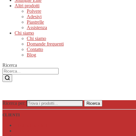
Shungite Elite
Altri prodotti
Polvere
Adesivi
Piastrelle
Assistenza
Chi siamo
Chi siamo
Domande frequenti
Contatto
Blog
Ricerca
Ricerca per:
Ricerca
CLIENTI
Lista dei desideri
Il mio account