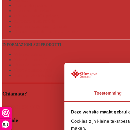
Ritorno
Politica di spedizione
Procedura di reclamo
Informativa sulla privacy
Informativa sui cookie
Termini e condizioni generali
Dichiarazione di non responsabilità
INFORMAZIONI SUI PRODOTTI
Vetro Aqualine 5
Vetro Aqualine 12
Vetro Aqualine 18
Vetro Aqualine Neos
Tutti i prodotti Aqualine
Toestemming
Chiamata?
+31 (0)35 628 47 08
Deze website maakt gebruik
Sociale
Cookies zijn kleine tekstbes
9,3
maken.