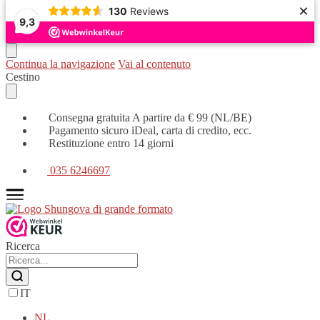
×
130
Reviews
9,3
Continua la navigazione
Vai al contenuto
Cestino
Consegna gratuita A partire da € 99 (NL/BE)
Pagamento sicuro iDeal, carta di credito, ecc.
Restituzione entro 14 giorni
035 6246697
Ricerca
IT
NL