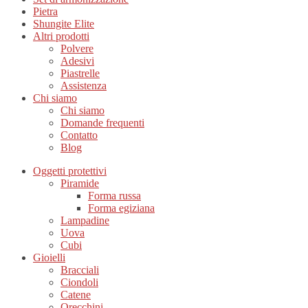
Pietra
Shungite Elite
Altri prodotti
Polvere
Adesivi
Piastrelle
Assistenza
Chi siamo
Chi siamo
Domande frequenti
Contatto
Blog
Oggetti protettivi
Piramide
Forma russa
Forma egiziana
Lampadine
Uova
Cubi
Gioielli
Bracciali
Ciondoli
Catene
Orecchini