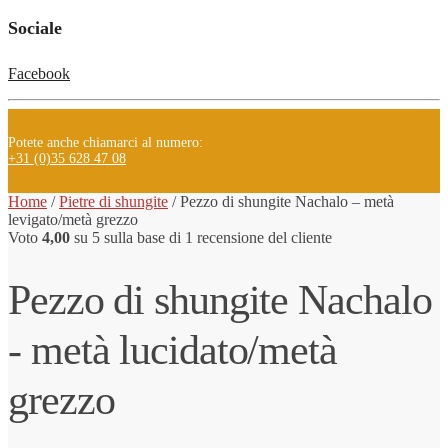
Sociale
Facebook
Potete anche chiamarci al numero:
+31 (0)35 628 47 08
Home
/
Pietre di shungite
/
Pezzo
di shungite
Nachalo – metà
levigato/metà grezzo
Voto
4,00
su 5 sulla base di
1
recensione del cliente
Pezzo di shungite Nachalo
- metà lucidato/metà
grezzo