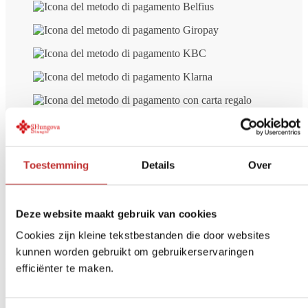
Consegna gratuita
a partire da € 99 (NL/BE)
Pagamento sicuro
iDeal, carta di credito, ecc.
Toestemming
Details
Over
Restituzione entro
14 giorni
Opinioni di altri clienti su
Pezzo di
Deze website maakt gebruik van cookies
shungite Nachalo - metà
Cookies zijn kleine tekstbestanden die door websites
kunnen worden gebruikt om gebruikerservaringen
lucidato/metà grezzo
efficiënter te maken.
Voto
4
su 5