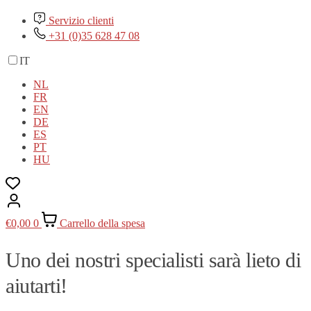
Servizio clienti
+31 (0)35 628 47 08
IT
NL
FR
EN
DE
ES
PT
HU
€
0,00
0
Carrello della spesa
Uno dei nostri specialisti sarà lieto di
aiutarti!