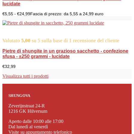
lucidate
€
5,55
-
€
24,99
Fascia di prezzo: da 5,55 a 24,99 euro
Valutato
5,00
su 5 sulla base di
1
recensione del cliente
Pietre di shungite in un grazioso sacchetto - confezione
sfusa - ±250 grammi - lucidate
€
32,99
Visualizza tutti i prodotti
SHUNGOVA
Zeverijnstraat 24-R
1216 GK Hilversum
Aperto dalle 10:00 alle 17:00
Dal lunedì al venerdì
Visite su appuntamento telefonico