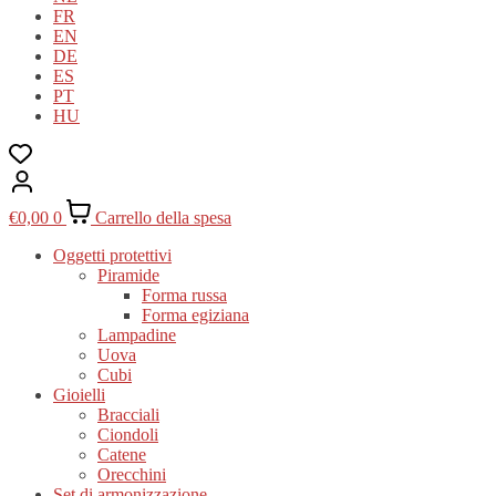
FR
EN
DE
ES
PT
HU
€
0,00
0
Carrello della spesa
Oggetti protettivi
Piramide
Forma russa
Forma egiziana
Lampadine
Uova
Cubi
Gioielli
Bracciali
Ciondoli
Catene
Orecchini
Set di armonizzazione