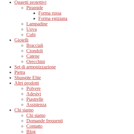
Oggetti protettivi
Piramide
Forma russa
Forma egiziana
Lampadine
Uova
Cubi
Gioielli
Bracciali
Ciondoli
Catene
Orecchini
Set di armonizzazione
Pietra
Shungite Elite
Altri prodotti
Polvere
Adesivi
Piastrelle
Assistenza
Chi siamo
Chi siamo
Domande frequenti
Contatto
Blog