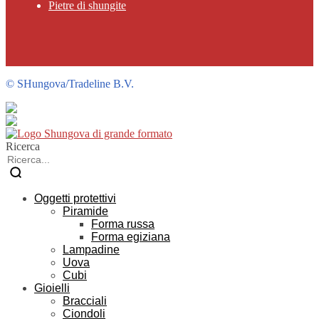
Pietre di shungite
©
SHungova/Tradeline B.V.
Ricerca
Oggetti protettivi
Piramide
Forma russa
Forma egiziana
Lampadine
Uova
Cubi
Gioielli
Bracciali
Ciondoli