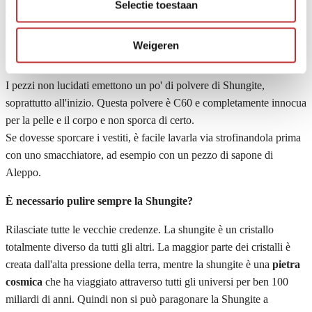
Selectie toestaan
di Shungite, ad esempio, può anche emergere un'inclusione.
Dopotutto, non esistono due pezzi uguali, tutti i pezzi sono unici.
Weigeren
La shungite emette?
I pezzi non lucidati emettono un po' di polvere di Shungite,
soprattutto all'inizio. Questa polvere è C60 e completamente innocua
per la pelle e il corpo e non sporca di certo.
Se dovesse sporcare i vestiti, è facile lavarla via strofinandola prima
con uno smacchiatore, ad esempio con un pezzo di sapone di
Aleppo.
È necessario pulire sempre la Shungite?
Rilasciate tutte le vecchie credenze. La shungite è un cristallo
totalmente diverso da tutti gli altri. La maggior parte dei cristalli è
creata dall'alta pressione della terra, mentre la shungite è una
pietra
cosmica
che ha viaggiato attraverso tutti gli universi per ben 100
miliardi di anni. Quindi non si può paragonare la Shungite a