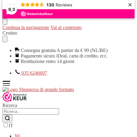
×
130
Reviews
9,3
Continua la navigazione
Vai al contenuto
Cestino
Consegna gratuita A partire da € 99 (NL/BE)
Pagamento sicuro iDeal, carta di credito, ecc.
Restituzione entro 14 giorni
035 6246697
Ricerca
IT
NL