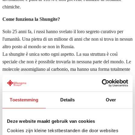
chimiche.
Come funziona la Shungite?
Solo 25 anni fa, i russi hanno svelato il loro segreto curativo per
l'umanità. Una pietra di un milione di anni che non si trova in nessun
altro posto al mondo se non in Russia.
La shungite è unica sotto ogni aspetto. La sua struttura è così
speciale che non è possibile trovarla in nessuna parte del mondo. Le
molecole assomigliano al carbonio, ma hanno una forma totalmente
diversa e una bellissima energia. In questa potente pietra non si trova
solo questa sostanza, ma anche molti altri elementi, molti dei quali
sono elencati nelle tavole di Medeliev.
Soprattutto ora che viviamo in un'epoca di G4, G4+ e G5, possiamo
Toestemming
Details
Over
essere felici con questa pietra cosmica. L'effetto è in realtà molto
semplice: si può dire che le energie negative vengono convertite in
Deze website maakt gebruik van cookies
positive dalla Shungite. Ripolarizzate o armonizzate, si potrebbe
dire. Questo è stato dimostrato anche dalla scienza russa. Che questi
Cookies zijn kleine tekstbestanden die door websites