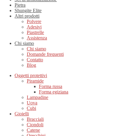
Pietra
Shungite Elite
Altri prodotti
Polvere
Adesivi
Piastrelle
Assistenza
Chi siamo
Chi siamo
Domande frequenti
Contatto
Blog
Oggetti protettivi
Piramide
Forma russa
Forma egiziana
Lampadine
Uova
Cubi
Gioielli
Bracciali
Ciondoli
Catene
Orecchini