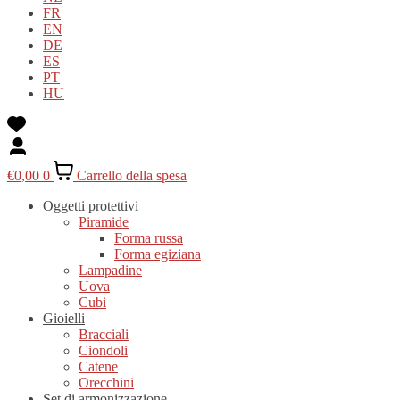
FR
EN
DE
ES
PT
HU
€
0,00
0
Carrello della spesa
Oggetti protettivi
Piramide
Forma russa
Forma egiziana
Lampadine
Uova
Cubi
Gioielli
Bracciali
Ciondoli
Catene
Orecchini
Set di armonizzazione