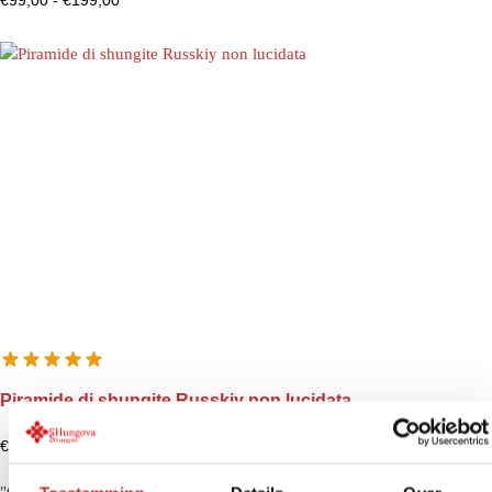
€
99,00
-
€
199,00
Piramide di shungite Russkiy non lucidata
€
89,00
-
€
189,00
"Ottimo prodotto. Questo è il mio secondo serbatoio d'acqua prima di