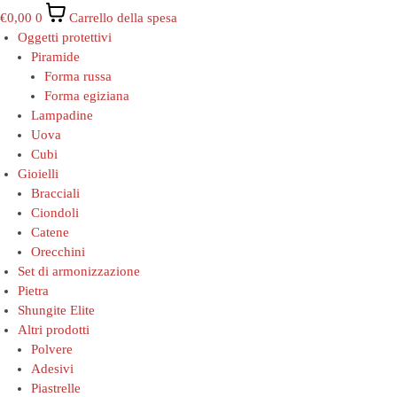
€
0,00
0
Carrello della spesa
Oggetti protettivi
Piramide
Forma russa
Forma egiziana
Lampadine
Uova
Cubi
Gioielli
Bracciali
Ciondoli
Catene
Orecchini
Set di armonizzazione
Pietra
Shungite Elite
Altri prodotti
Polvere
Adesivi
Piastrelle