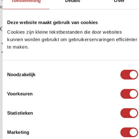
Toestemming
Details
Over
trasferirmi in un'altra stanza".
Deze website maakt gebruik van cookies
Con tutta la famiglia all'acqua salutare
Cookies zijn kleine tekstbestanden die door websites
kunnen worden gebruikt om gebruikerservaringen efficiënter
a partire da 3 persone
te maken.
Un bel design per la vostra cucina
T
Noodzakelijk
o
e
s
Voorkeuren
t
e
m
Statistieken
m
i
Marketing
n