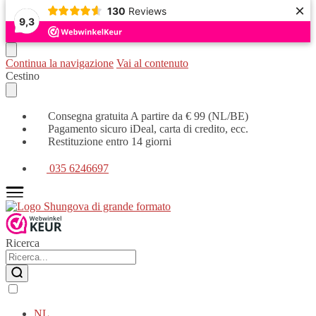
×
130
Reviews
9,3
Continua la navigazione
Vai al contenuto
Cestino
Consegna gratuita A partire da € 99 (NL/BE)
Pagamento sicuro iDeal, carta di credito, ecc.
Restituzione entro 14 giorni
035 6246697
Ricerca
NL