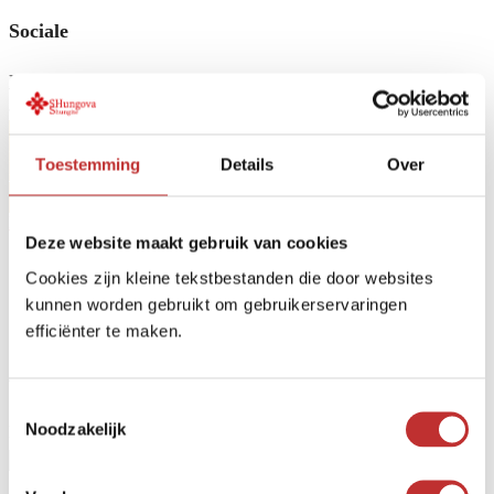
Sociale
Facebook
Potete anche chiamarci al numero:
Toestemming
Details
Over
+31 (0)35 628 47 08
Home
/
Il mio account
Deze website maakt gebruik van cookies
Il mio account
Cookies zijn kleine tekstbestanden die door websites
kunnen worden gebruikt om gebruikerservaringen
efficiënter te maken.
Accesso
Toestemmingsselectie
Noodzakelijk
Nome utente o indirizzo e-mail
*Richiesta