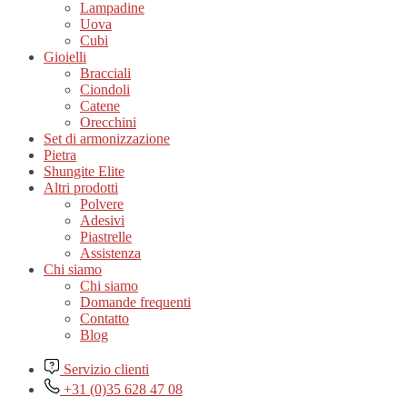
Lampadine
Uova
Cubi
Gioielli
Bracciali
Ciondoli
Catene
Orecchini
Set di armonizzazione
Pietra
Shungite Elite
Altri prodotti
Polvere
Adesivi
Piastrelle
Assistenza
Chi siamo
Chi siamo
Domande frequenti
Contatto
Blog
Servizio clienti
+31 (0)35 628 47 08