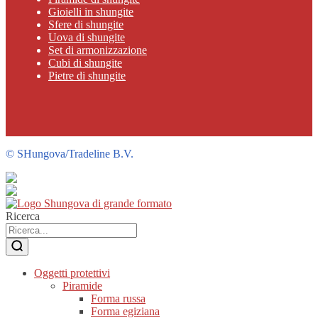
Gioielli in shungite
Sfere di shungite
Uova di shungite
Set di armonizzazione
Cubi di shungite
Pietre di shungite
©
SHungova/Tradeline B.V.
Ricerca
Oggetti protettivi
Piramide
Forma russa
Forma egiziana