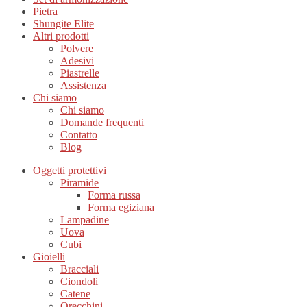
Pietra
Shungite Elite
Altri prodotti
Polvere
Adesivi
Piastrelle
Assistenza
Chi siamo
Chi siamo
Domande frequenti
Contatto
Blog
Oggetti protettivi
Piramide
Forma russa
Forma egiziana
Lampadine
Uova
Cubi
Gioielli
Bracciali
Ciondoli
Catene
Orecchini