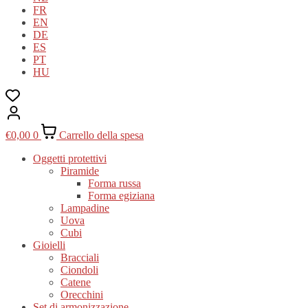
FR
EN
DE
ES
PT
HU
€
0,00
0
Carrello della spesa
Oggetti protettivi
Piramide
Forma russa
Forma egiziana
Lampadine
Uova
Cubi
Gioielli
Bracciali
Ciondoli
Catene
Orecchini
Set di armonizzazione