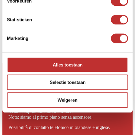
Voorkeuren
Password
*Richiesta
Ricorda
Accesso
Statistieken
Avete dimenticato la password?
Marketing
Registro
Alles toestaan
SHUNGOVA
Selectie toestaan
Zeverijnstraat 24-R
1216 GK Hilversum
Weigeren
Aperto dalle 10:00 alle 17:00
Dal lunedì al venerdì
Visite su appuntamento telefonico
Nota: siamo al primo piano senza ascensore.
Possibilità di contatto telefonico in olandese e inglese.