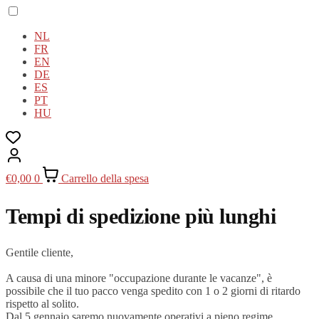
NL
FR
EN
DE
ES
PT
HU
€
0,00
0
Carrello della spesa
Tempi di spedizione più lunghi
Gentile cliente,
A causa di una minore "occupazione durante le vacanze", è
possibile che il tuo pacco venga spedito con 1 o 2 giorni di ritardo
rispetto al solito.
Dal 5 gennaio saremo nuovamente operativi a pieno regime.