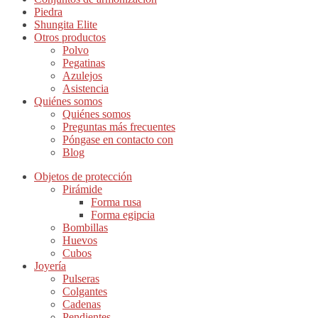
Piedra
Shungita Elite
Otros productos
Polvo
Pegatinas
Azulejos
Asistencia
Quiénes somos
Quiénes somos
Preguntas más frecuentes
Póngase en contacto con
Blog
Objetos de protección
Pirámide
Forma rusa
Forma egipcia
Bombillas
Huevos
Cubos
Joyería
Pulseras
Colgantes
Cadenas
Pendientes