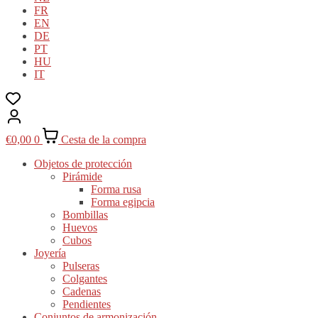
FR
EN
DE
PT
HU
IT
€
0,00
0
Cesta de la compra
Objetos de protección
Pirámide
Forma rusa
Forma egipcia
Bombillas
Huevos
Cubos
Joyería
Pulseras
Colgantes
Cadenas
Pendientes
Conjuntos de armonización