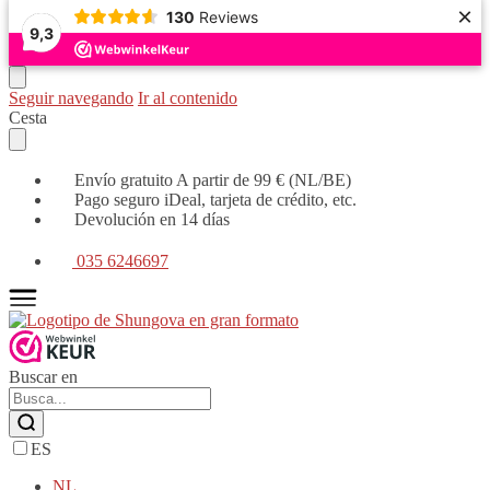
×
130
Reviews
9,3
Seguir navegando
Ir al contenido
Cesta
Envío gratuito A partir de 99 € (NL/BE)
Pago seguro iDeal, tarjeta de crédito, etc.
Devolución en 14 días
035 6246697
Buscar en
ES
NL