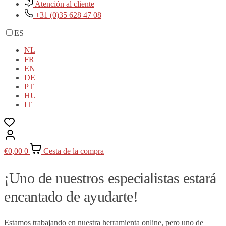
Atención al cliente
+31 (0)35 628 47 08
ES
NL
FR
EN
DE
PT
HU
IT
€
0,00
0
Cesta de la compra
¡Uno de nuestros especialistas estará
encantado de ayudarte!
Estamos trabajando en nuestra herramienta online, pero uno de