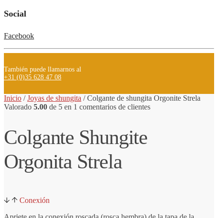
Social
Facebook
También puede llamarnos al
+31 (0)35 628 47 08
Inicio
/
Joyas de shungita
/
Colgante
de shungita
Orgonite Strela
Valorado
5.00
de 5 en
1
comentarios de clientes
Colgante Shungite
Orgonita Strela
Conexión
Apriete en la conexión roscada (rosca hembra) de la tapa de la