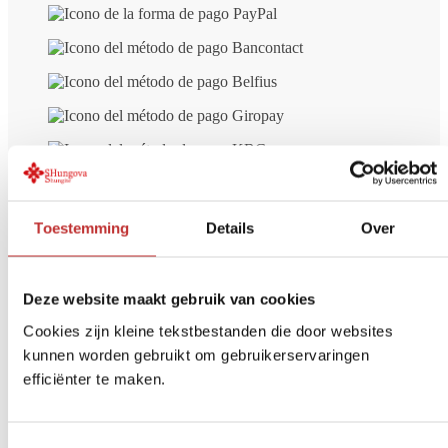
Toestemming
Details
Over
Envío gratuito
a partir de 99 € (NL/BE)
Deze website maakt gebruik van cookies
Pago seguro
iDeal, tarjeta de crédito, etc.
Devolución en
14 días
Cookies zijn kleine tekstbestanden die door websites
kunnen worden gebruikt om gebruikerservaringen
Opiniones de otros clientes sobre
efficiënter te maken.
Shungite colgante Orgonite Strela
Toestemmingsselectie