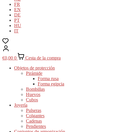
FR
EN
DE
PT
HU
IT
€
0,00
0
Cesta de la compra
Objetos de protección
Pirámide
Forma rusa
Forma egipcia
Bombillas
Huevos
Cubos
Joyería
Pulseras
Colgantes
Cadenas
Pendientes
Conjuntos de armonización