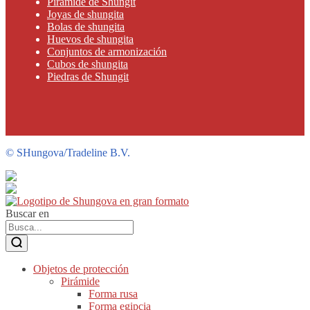
Pirámide de Shungit
Joyas de shungita
Bolas de shungita
Huevos de shungita
Conjuntos de armonización
Cubos de shungita
Piedras de Shungit
©
SHungova/Tradeline B.V.
Buscar en
Objetos de protección
Pirámide
Forma rusa
Forma egipcia