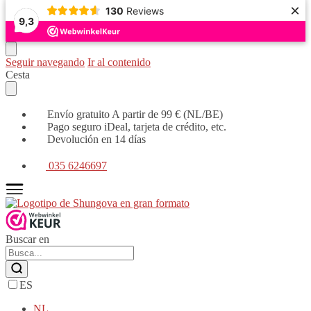
×
130
Reviews
9,3
Seguir navegando
Ir al contenido
Cesta
Envío gratuito A partir de 99 € (NL/BE)
Pago seguro iDeal, tarjeta de crédito, etc.
Devolución en 14 días
035 6246697
Buscar en
ES
NL