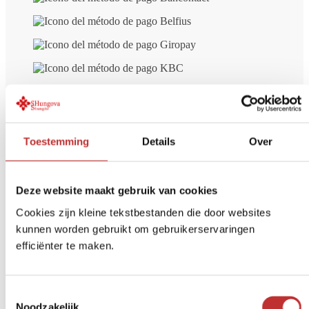
Toestemming
Details
Over
Envío gratuito
a partir de 99 € (NL/BE)
Pago seguro
iDeal, tarjeta de crédito, etc.
Devolución en
14 días
Deze website maakt gebruik van cookies
Cookies zijn kleine tekstbestanden die door websites
Opiniones de otros clientes sobre
kunnen worden gebruikt om gebruikerservaringen
efficiënter te maken.
Colgante de Shungit Orgonita
Serdtse - formación del corazón
Toestemmingsselectie
Noodzakelijk