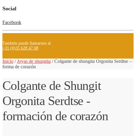
Social
Facebook
También puede llamarnos al
+31 (0)35 628 47 08
Inicio
/
Joyas de shungita
/
Colgante
de shungita
Orgonita Serdtse –
forma de corazón
Colgante de Shungit
Orgonita Serdtse -
formación de corazón