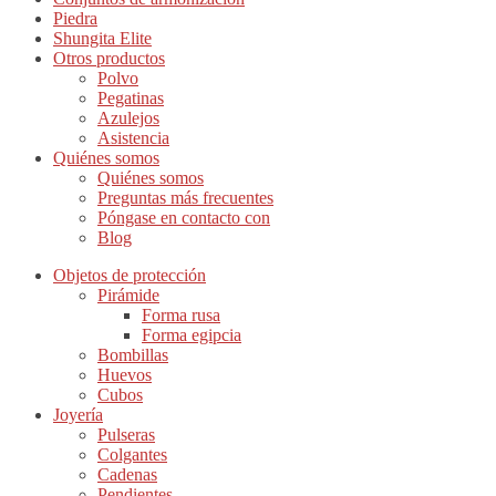
Piedra
Shungita Elite
Otros productos
Polvo
Pegatinas
Azulejos
Asistencia
Quiénes somos
Quiénes somos
Preguntas más frecuentes
Póngase en contacto con
Blog
Objetos de protección
Pirámide
Forma rusa
Forma egipcia
Bombillas
Huevos
Cubos
Joyería
Pulseras
Colgantes
Cadenas
Pendientes