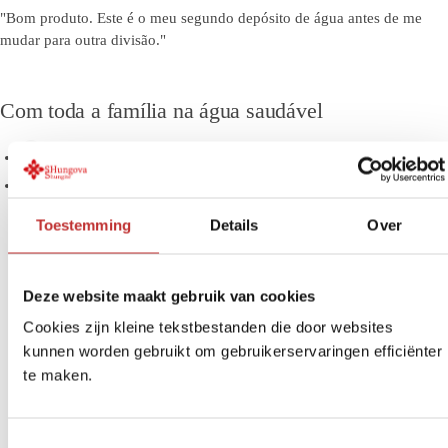
"Bom produto. Este é o meu segundo depósito de água antes de me
mudar para outra divisão."
Com toda a família na água saudável
a partir de 3 pessoas
Design bonito para a sua cozinha
Toestemming
Details
Over
Deze website maakt gebruik van cookies
Cookies zijn kleine tekstbestanden die door websites
kunnen worden gebruikt om gebruikerservaringen efficiënter
te maken.
T