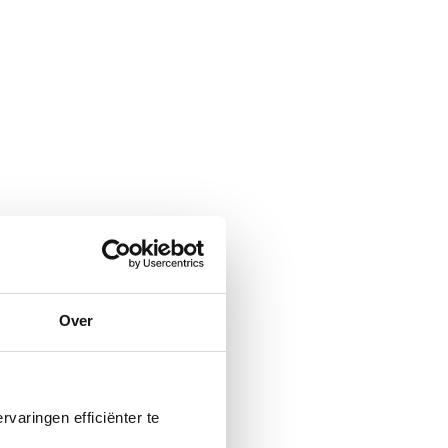
Over
varingen efficiënter te