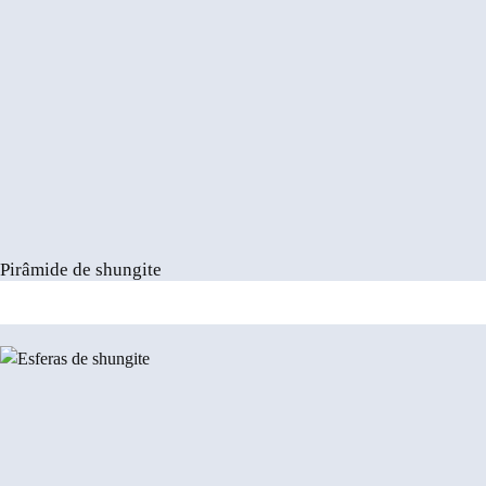
i
e
Pirâmide de shungite