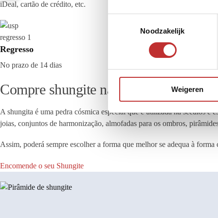
iDeal, cartão de crédito, etc.
T
Noodzakelijk
o
e
Regresso
s
No prazo de 14 dias
t
e
Compre shungite na SHungova
Weigeren
m
m
A shungita é uma pedra cósmica especial que é utilizada há séculos e
i
joias, conjuntos de harmonização, almofadas para os ombros, pirâmides 
n
g
Assim, poderá sempre escolher a forma que melhor se adequa à forma c
s
s
Encomende o seu Shungite
e
l
e
c
t