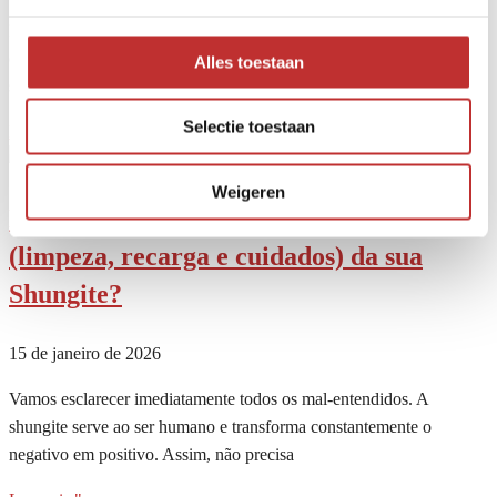
Infelizmente, não é possível ter a certeza de que toda a shungite
oferecida seja verdadeira. Também nem sempre é possível saber se a
Alles toestaan
sua
Selectie toestaan
Ler mais "
Weigeren
É necessário fazer a manutenção
(limpeza, recarga e cuidados) da sua
Shungite?
15 de janeiro de 2026
Vamos esclarecer imediatamente todos os mal-entendidos. A
shungite serve ao ser humano e transforma constantemente o
negativo em positivo. Assim, não precisa