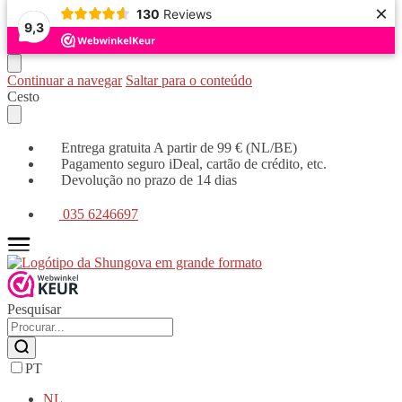
×
130
Reviews
9,3
Continuar a navegar
Saltar para o conteúdo
Cesto
Entrega gratuita A partir de 99 € (NL/BE)
Pagamento seguro iDeal, cartão de crédito, etc.
Devolução no prazo de 14 dias
035 6246697
Pesquisar
PT
NL