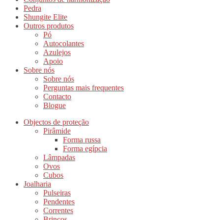
Pedra
Shungite Elite
Outros produtos
Pó
Autocolantes
Azulejos
Apoio
Sobre nós
Sobre nós
Perguntas mais frequentes
Contacto
Blogue
Objectos de proteção
Pirâmide
Forma russa
Forma egípcia
Lâmpadas
Ovos
Cubos
Joalharia
Pulseiras
Pendentes
Correntes
Brincos