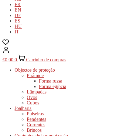
FR
EN
DE
ES
HU
IT
€
0,00
0
Carrinho de compras
Objectos de proteção
Pirâmide
Forma russa
Forma egípcia
Lâmpadas
Ovos
Cubos
Joalharia
Pulseiras
Pendentes
Correntes
Brincos
Conjuntos de harmonização