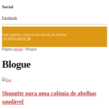
Social
Facebook
Pode também contactar-nos através do telefone:
+31 (0)35 628 47 08
Página
inicial
/
Blogue
Blogue
Shungite para uma colónia de abelhas
saudável