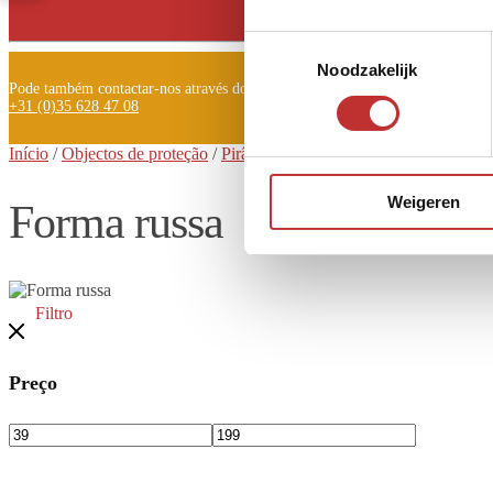
Facebook
Toestemmingsselectie
Noodzakelijk
Pode também contactar-nos através do telefone:
+31 (0)35 628 47 08
Início
/
Objectos de proteção
/
Pirâmide de shungite
/
Forma russa
Weigeren
Forma russa
Filtro
Preço