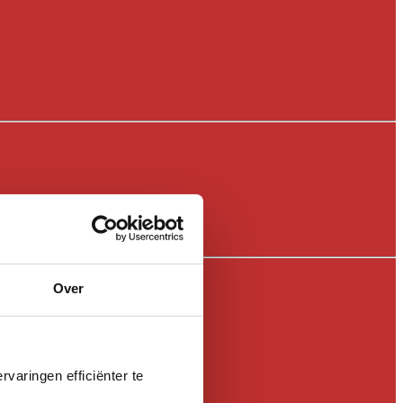
Over
varingen efficiënter te