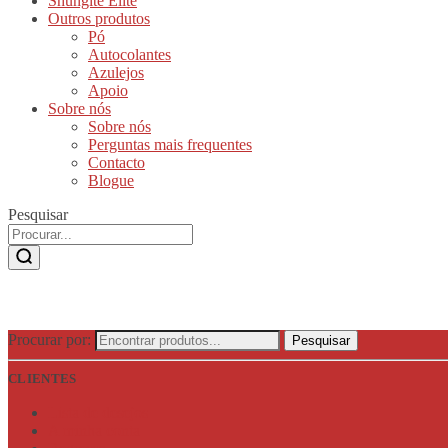
Shungite Elite
Outros produtos
Pó
Autocolantes
Azulejos
Apoio
Sobre nós
Sobre nós
Perguntas mais frequentes
Contacto
Blogue
Pesquisar
Procurar por:
Pesquisar
CLIENTES
Lista de desejos
A minha conta