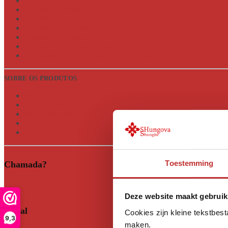
Regresso
Política de envios
Procedimento de reclamação
Política de privacidade
Política de cookies
Termos e condições gerais
Declaração de exoneração de responsabilidade
SOBRE OS PRODUTOS
Vidro Aqualine 5
Copo Aqualine 12
Vidro Aqualine 18
Vidro Aqualine Neos
Todos os produtos Aqualine
Toestemming
Chamada?
+31 (0)35 628 47 08
Deze website maakt gebruik
Social
Cookies zijn kleine tekstbes
9,3
maken.