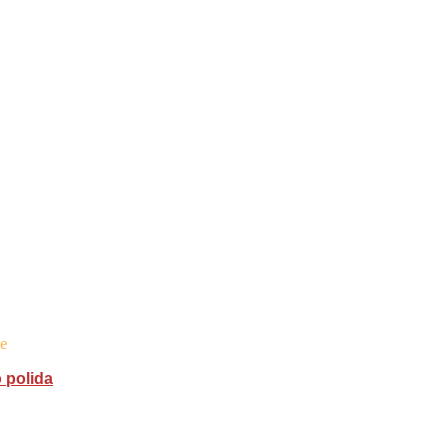
te
 polida