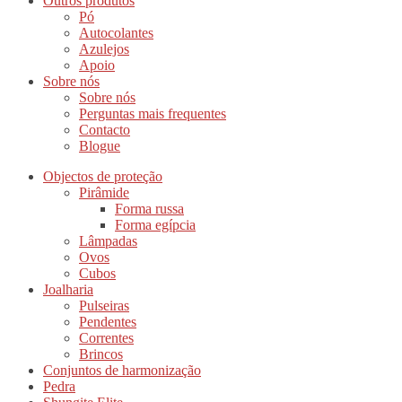
Outros produtos
Pó
Autocolantes
Azulejos
Apoio
Sobre nós
Sobre nós
Perguntas mais frequentes
Contacto
Blogue
Objectos de proteção
Pirâmide
Forma russa
Forma egípcia
Lâmpadas
Ovos
Cubos
Joalharia
Pulseiras
Pendentes
Correntes
Brincos
Conjuntos de harmonização
Pedra