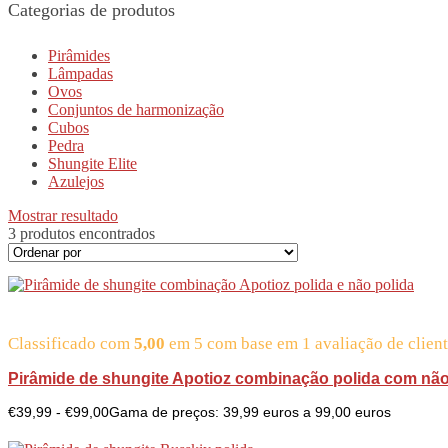
Categorias de produtos
Pirâmides
Lâmpadas
Ovos
Conjuntos de harmonização
Cubos
Pedra
Shungite Elite
Azulejos
Mostrar resultado
3 produtos encontrados
Classificado com
5,00
em 5 com base em
1
avaliação de clien
Pirâmide de shungite Apotioz combinação polida com não
€
39,99
-
€
99,00
Gama de preços: 39,99 euros a 99,00 euros