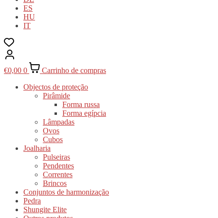
ES
HU
IT
€
0,00
0
Carrinho de compras
Objectos de proteção
Pirâmide
Forma russa
Forma egípcia
Lâmpadas
Ovos
Cubos
Joalharia
Pulseiras
Pendentes
Correntes
Brincos
Conjuntos de harmonização
Pedra
Shungite Elite