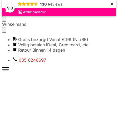
×
130
Reviews
9,3
Verder
Ga
Winkelmand
naar
naar
navigatie
de
Gratis bezorgd Vanaf € 99 (NL/BE)
inhoud
Veilig betalen iDeal, Creditcard, etc.
Retour Binnen 14 dagen
035 6246697