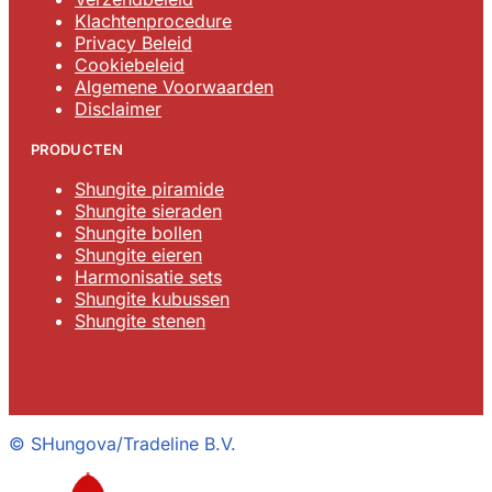
Klachtenprocedure
Privacy Beleid
Cookiebeleid
Algemene Voorwaarden
Disclaimer
PRODUCTEN
Shungite piramide
Shungite sieraden
Shungite bollen
Shungite eieren
Harmonisatie sets
Shungite kubussen
Shungite stenen
©
SHungova/Tradeline B.V.