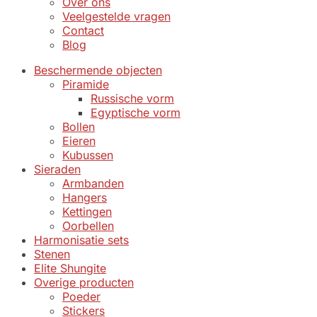
Over ons
Veelgestelde vragen
Contact
Blog
Beschermende objecten
Piramide
Russische vorm
Egyptische vorm
Bollen
Eieren
Kubussen
Sieraden
Armbanden
Hangers
Kettingen
Oorbellen
Harmonisatie sets
Stenen
Elite Shungite
Overige producten
Poeder
Stickers