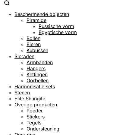
Beschermende objecten
Piramide
Russische vorm
Egyptische vorm
Bollen
Eieren
Kubussen
Sieraden
Armbanden
Hangers
Kettingen
Oorbellen
Harmonisatie sets
Stenen
Elite Shungite
Overige producten
Poeder
Stickers
Tegels
Ondersteuning
Over ons