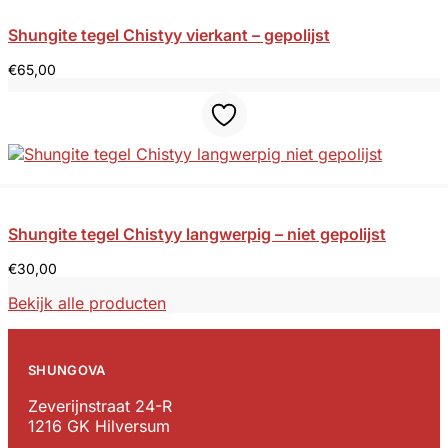
Shungite tegel Chistyy vierkant – gepolijst
€
65,00
Shungite tegel Chistyy langwerpig – niet gepolijst
€
30,00
Bekijk alle producten
SHUNGOVA
Zeverijnstraat 24-R
1216 GK Hilversum