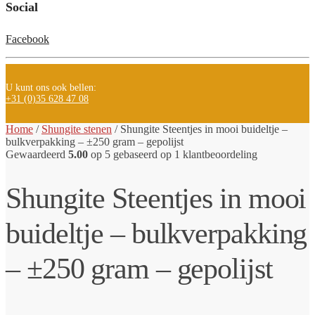
Social
Facebook
U kunt ons ook bellen:
+31 (0)35 628 47 08
Home
/
Shungite stenen
/
Shungite Steentjes in mooi buideltje –
bulkverpakking – ±250 gram – gepolijst
Gewaardeerd
5.00
op 5 gebaseerd op
1
klantbeoordeling
Shungite Steentjes in mooi
buideltje – bulkverpakking
– ±250 gram – gepolijst