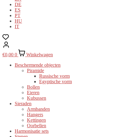
DE
ES
PT
HU
IT
€
0,00
0
Winkelwagen
Beschermende objecten
Piramide
Russische vorm
Egyptische vorm
Bollen
Eieren
Kubussen
Sieraden
Armbanden
Hangers
Kettingen
Oorbellen
Harmonisatie sets
Stenen