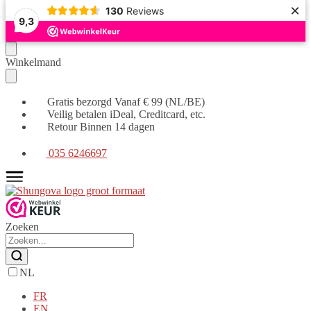
×
130
Reviews
9,3
Verder
Ga
Winkelmand
naar
naar
navigatie
de
inhoud
Gratis bezorgd Vanaf € 99 (NL/BE)
Veilig betalen iDeal, Creditcard, etc.
Retour Binnen 14 dagen
035 6246697
Zoeken
NL
FR
EN