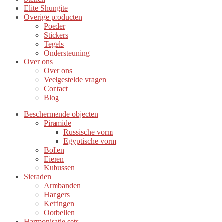
Elite Shungite
Overige producten
Poeder
Stickers
Tegels
Ondersteuning
Over ons
Over ons
Veelgestelde vragen
Contact
Blog
Beschermende objecten
Piramide
Russische vorm
Egyptische vorm
Bollen
Eieren
Kubussen
Sieraden
Armbanden
Hangers
Kettingen
Oorbellen
Harmonisatie sets