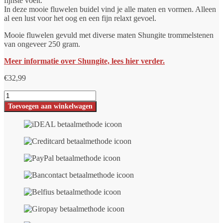
fijnste voelt.
In deze mooie fluwelen buidel vind je alle maten en vormen. Alleen
al een lust voor het oog en een fijn relaxt gevoel.
Mooie fluwelen gevuld met diverse maten Shungite trommelstenen
van ongeveer 250 gram.
Meer informatie over Shungite, lees hier verder.
€
32,99
Shungite
Steentjes
Toevoegen aan winkelwagen
in
mooi
buideltje
-
bulkverpakking
-
±250
gram
-
gepolijst
aantal