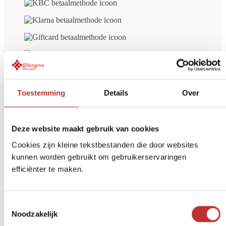
Gratis bezorgd
vanaf € 99 (NL/BE)
Veilig betalen
iDeal, Creditcard, etc.
Retour Binnen
14 dagen
Toestemming
Details
Over
De mening van andere klanten
Deze website maakt gebruik van cookies
over
Shungite Steentjes in mooi
Cookies zijn kleine tekstbestanden die door websites
buideltje – bulkverpakking – ±250
kunnen worden gebruikt om gebruikerservaringen
efficiënter te maken.
gram – gepolijst
Gewaardeerd
5
uit 5
Toestemmingsselectie
Myrtille Jadot
Noodzakelijk
Un très bel assortiment. 1 grosse, 2 moyennes et des petites.