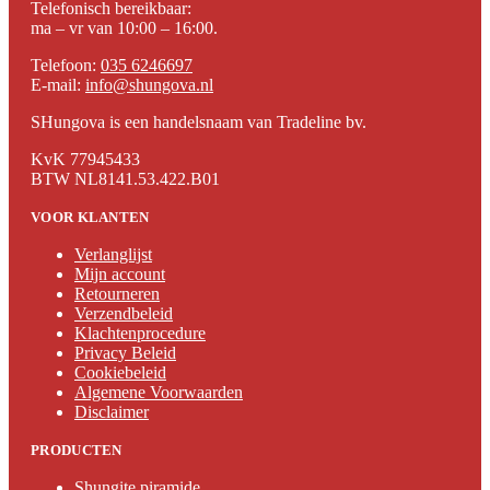
Telefonisch bereikbaar:
ma – vr van 10:00 – 16:00.
Telefoon:
035 6246697
E-mail:
info@shungova.nl
SHungova is een handelsnaam van Tradeline bv.
KvK 77945433
BTW NL8141.53.422.B01
VOOR KLANTEN
Verlanglijst
Mijn account
Retourneren
Verzendbeleid
Klachtenprocedure
Privacy Beleid
Cookiebeleid
Algemene Voorwaarden
Disclaimer
PRODUCTEN
Shungite piramide