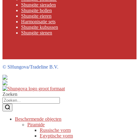
Shungite sieraden
Shungite bollen
Shungite eieren
Harmonisatie sets
Shungite kubussen
Shungite stenen
©
SHungova/Tradeline B.V.
Zoeken
Beschermende objecten
Piramide
Russische vorm
Egyptische vorm