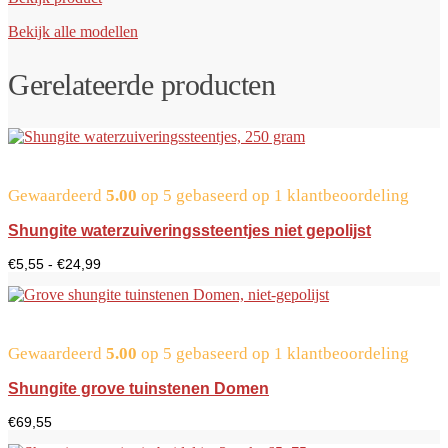
Bekijk alle modellen
Gerelateerde producten
Gewaardeerd
5.00
op 5 gebaseerd op
1
klantbeoordeling
Shungite waterzuiveringssteentjes niet gepolijst
Prijsklasse:
€
5,55
-
€
24,99
€5,55
tot
€24,99
Gewaardeerd
5.00
op 5 gebaseerd op
1
klantbeoordeling
Shungite grove tuinstenen Domen
€
69,55