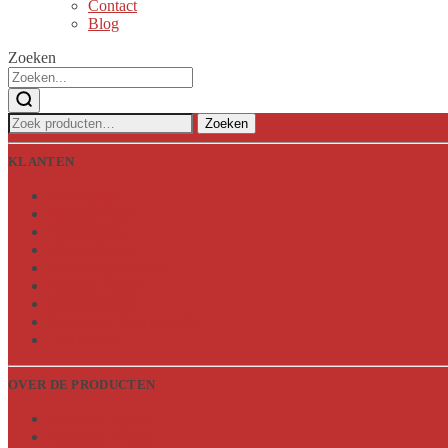
Contact
Blog
Zoeken
Zoeken
Zoeken
naar:
KLANTEN
Verlanglijst
Mijn account
Retourneren
Verzendbeleid
Klachtenprocedure
Privacy Beleid
Cookiebeleid
Algemene Voorwaarden
Disclaimer
OVER DE PRODUCTEN
Aqualine 5 glas
Aqualine 12 glas