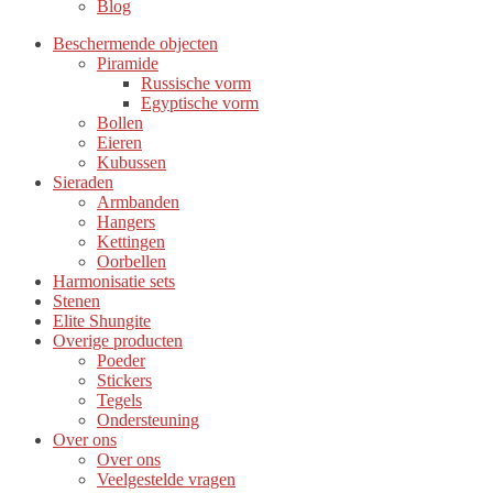
Blog
Beschermende objecten
Piramide
Russische vorm
Egyptische vorm
Bollen
Eieren
Kubussen
Sieraden
Armbanden
Hangers
Kettingen
Oorbellen
Harmonisatie sets
Stenen
Elite Shungite
Overige producten
Poeder
Stickers
Tegels
Ondersteuning
Over ons
Over ons
Veelgestelde vragen