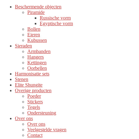
Beschermende objecten
Piramide
Russische vorm
Egyptische vorm
Bollen
Eieren
Kubussen
Sieraden
Armbanden
Hangers
Kettingen
Oorbellen
Harmonisatie sets
Stenen
Elite Shungite
Overige producten
Poeder
Stickers
Tegels
Ondersteuning
Over ons
Over ons
Veelgestelde vragen
Contact