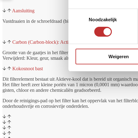
Aansluiting
Toestemmingsselectie
Noodzakelijk
Vastdraaien in de schroefdraad (binnendraad) aansluiting in het deksel
Carbon (Carbon-block): Actieve-kool-blok
Grootte van de gaatjes in het filter: 1 micron (0,0001 mm)
Weigeren
Verwijderd: Kleur, geur, smaak als ook chloor en andere chemicalien.
Kokosnoot bast
Dit filterelement bestaat uit Aktieve-kool dat is bereid uit organisch m
Het filter heeft zeer kleine poriën van 1 micron (0,0001 mm) waardoo
gisten, chloor en andere chemicaliën geadsorbeerd.
Door de reinigings-pad op het filter kan het oppervlak van het filte
onderhoudsvrije en corrosievrije onderdelen.