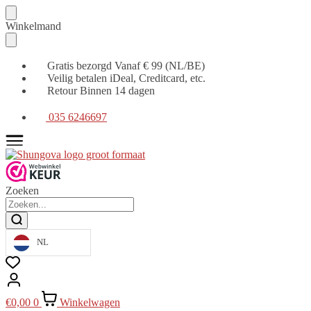
Verder
Ga
Winkelmand
naar
naar
navigatie
de
inhoud
Gratis bezorgd Vanaf € 99 (NL/BE)
Veilig betalen iDeal, Creditcard, etc.
Retour Binnen 14 dagen
035 6246697
Zoeken
NL
€
0,00
0
Winkelwagen