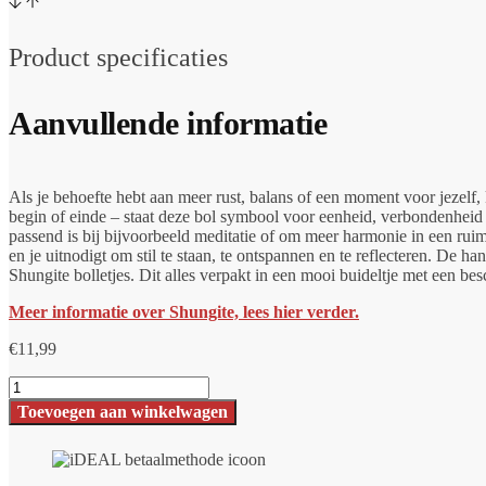
Product specificaties
Aanvullende informatie
Als je behoefte hebt aan meer rust, balans of een moment voor jezelf,
begin of einde – staat deze bol symbool voor eenheid, verbondenheid 
passend is bij bijvoorbeeld meditatie of om meer harmonie in een rui
en je uitnodigt om stil te staan, te ontspannen en te reflecteren. De
Shungite bolletjes. Dit alles verpakt in een mooi buideltje met een b
Meer informatie over Shungite, lees hier verder.
€
11,99
Shungite
hanger
Toevoegen aan winkelwagen
Sladkiy
aantal