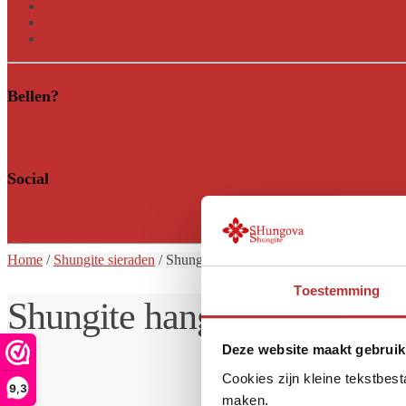
Aqualine 18 glas
Aqualine Neos Glas
Alle Aqualine producten
Bellen?
+31 (0)35 628 47 08
Social
Facebook
Home
/
Shungite sieraden
/
Shungite hanger Sladkiy
Toestemming
Shungite hanger Sladkiy
Deze website maakt gebruik
Cookies zijn kleine tekstbes
9,3
maken.