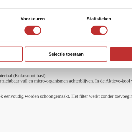
Voorkeuren
Statistieken
 van de filterbehuizing.
Selectie toestaan
ateriaal (Kokosnoot bast).
r zichtbaar vuil en micro-organismen achterblijven. In de Aktieve-kool
rblok eenvoudig worden schoongemaakt. Het filter werkt zonder toevoeg