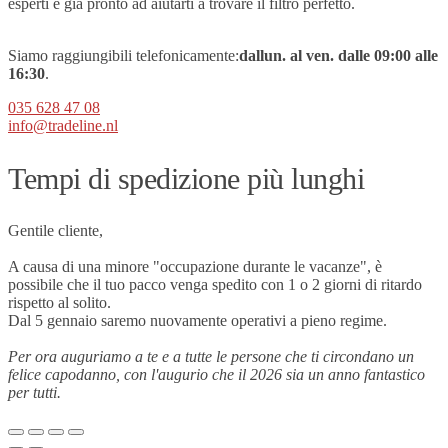
esperti è già pronto ad aiutarti a trovare il filtro perfetto.
Siamo raggiungibili telefonicamente:
dal
lun. al ven.
dalle 09
:00 alle
16:30
.
035 628 47 08
info@tradeline.nl
Tempi di spedizione più lunghi
Gentile cliente,
A causa di una minore "occupazione durante le vacanze", è
possibile che il tuo pacco venga spedito con 1 o 2 giorni di ritardo
rispetto al solito.
Dal 5 gennaio saremo nuovamente operativi a pieno regime.
Per ora auguriamo a te e a tutte le persone che ti circondano un
felice capodanno, con l'augurio che il 2026 sia un anno fantastico
per tutti.