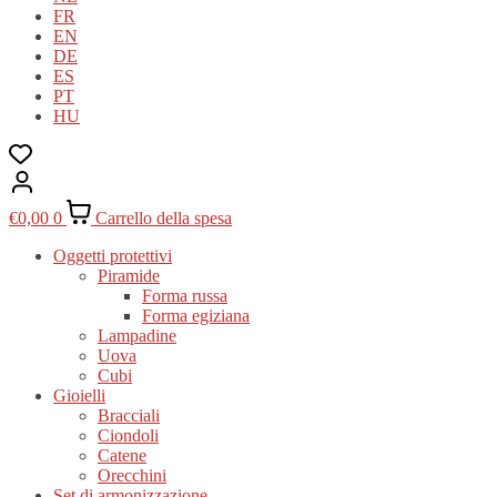
FR
EN
DE
ES
PT
HU
€
0,00
0
Carrello della spesa
Oggetti protettivi
Piramide
Forma russa
Forma egiziana
Lampadine
Uova
Cubi
Gioielli
Bracciali
Ciondoli
Catene
Orecchini
Set di armonizzazione