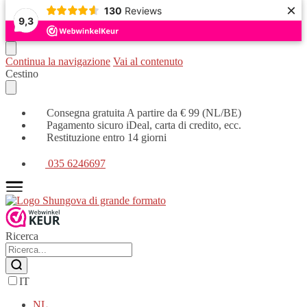
×
130
Reviews
9,3
Continua la navigazione
Vai al contenuto
Cestino
Consegna gratuita A partire da € 99 (NL/BE)
Pagamento sicuro iDeal, carta di credito, ecc.
Restituzione entro 14 giorni
035 6246697
Ricerca
IT
NL