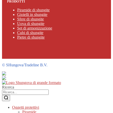
PRODOTTI
Piramide di shungite
Gioielli in shungite
Sfere di shungite
Uova di shungite
Set di armonizzazione
Cubi di shungite
Pietre di shungite
©
SHungova/Tradeline B.V.
Ricerca
Oggetti protettivi
Piramide