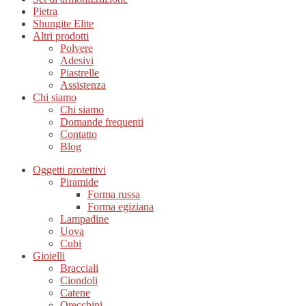
Pietra
Shungite Elite
Altri prodotti
Polvere
Adesivi
Piastrelle
Assistenza
Chi siamo
Chi siamo
Domande frequenti
Contatto
Blog
Oggetti protettivi
Piramide
Forma russa
Forma egiziana
Lampadine
Uova
Cubi
Gioielli
Bracciali
Ciondoli
Catene
Orecchini