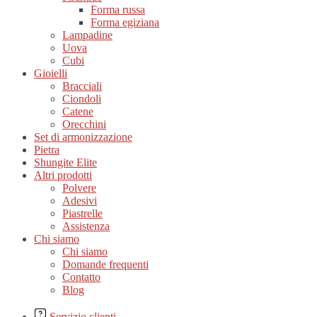
Forma russa
Forma egiziana
Lampadine
Uova
Cubi
Gioielli
Bracciali
Ciondoli
Catene
Orecchini
Set di armonizzazione
Pietra
Shungite Elite
Altri prodotti
Polvere
Adesivi
Piastrelle
Assistenza
Chi siamo
Chi siamo
Domande frequenti
Contatto
Blog
Servizio clienti