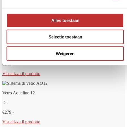
Volete sempre acqua potabile pulita e sicura? Un filtro per l'acqua
aiuta a rimuovere sostanze indesiderate come batteri, cloro, PFAS,
Alles toestaan
microplastiche e residui di medicinali. Da Tradeline troverete filtri
per l'acqua di alta qualità per la casa, il viaggio o la rete idrica.
Selectie toestaan
Vetro Aqualine 5
Weigeren
Da
€249,-
Visualizza il prodotto
Vetro Aqualine 12
Da
€279,-
Visualizza il prodotto