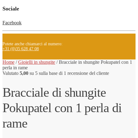
Sociale
Facebook
Potete anche chiamarci al numero:
+31 (0)35 628 47 08
Home
/
Gioielli in shungite
/
Bracciale
in shungite
Pokupatel con 1
perla in rame
Valutato
5,00
su 5 sulla base di
1
recensione del cliente
Bracciale di shungite
Pokupatel con 1 perla di
rame