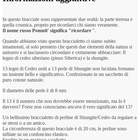
In questo bracciale sono rappresentate due realtà: la parte terrena e
quella cosmica, proprio per ricordarci chi siamo veramente.
Il nome russo Pomnit' significa "ricordare
".
Quando abbiamo visto questo braccialetto ci siamo subito
innamorati, al solo pensiero che questi due elementi della natura si
unissero e si lasciassero circondare e certamente abbracciare: Il
legno di cedro siberiano (pinus Siberica) e la shungite.
13 legni di Cedro uniti a 13 perle di Shungite non lucidata formano
un insieme bello e significativo. Confezionato in un sacchetto di
puro cotone naturale.
Il diametro delle perle è di 8 mm
Il 13 è il numero che non dovrebbe essere menzionato, ma lo è
davvero? Forse non conosciamo
ancora
il vero significato del 13?
Un bellissimo braccialetto di perline di Shungite/Cedro da regalare a
se stessi o a un amico.
La circonferenza di questo bracciale è di 20 cm, le perline sono
infilate su un cordoncino elastico.
Spedito in un grazioso sacchetto.