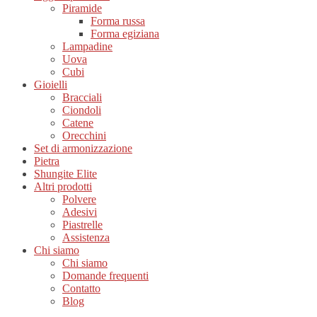
Piramide
Forma russa
Forma egiziana
Lampadine
Uova
Cubi
Gioielli
Bracciali
Ciondoli
Catene
Orecchini
Set di armonizzazione
Pietra
Shungite Elite
Altri prodotti
Polvere
Adesivi
Piastrelle
Assistenza
Chi siamo
Chi siamo
Domande frequenti
Contatto
Blog