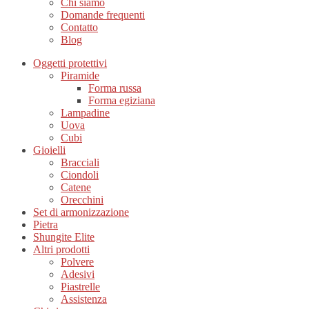
Chi siamo
Domande frequenti
Contatto
Blog
Oggetti protettivi
Piramide
Forma russa
Forma egiziana
Lampadine
Uova
Cubi
Gioielli
Bracciali
Ciondoli
Catene
Orecchini
Set di armonizzazione
Pietra
Shungite Elite
Altri prodotti
Polvere
Adesivi
Piastrelle
Assistenza