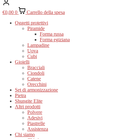
€
0,00
0
Carrello della spesa
Oggetti protettivi
Piramide
Forma russa
Forma egiziana
Lampadine
Uova
Cubi
Gioielli
Bracciali
Ciondoli
Catene
Orecchini
Set di armonizzazione
Pietra
Shungite Elite
Altri prodotti
Polvere
Adesivi
Piastrelle
Assistenza
Chi siamo