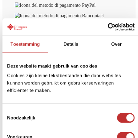
Toestemming
Details
Over
Deze website maakt gebruik van cookies
Cookies zijn kleine tekstbestanden die door websites
kunnen worden gebruikt om gebruikerservaringen
Consegna gratuita
a partire da € 99 (NL/BE)
efficiënter te maken.
Pagamento sicuro
iDeal, carta di credito, ecc.
Restituzione entro
14 giorni
Toestemmingsselectie
Opinioni di altri clienti su
Bracciale
Noodzakelijk
di shungite Pomnit con perline di
Voorkeuren