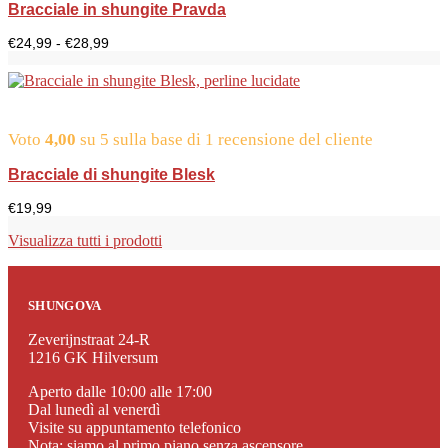
Bracciale in shungite Pravda
Fascia
€
24,99
-
€
28,99
di
prezzo:
da
24,99
a
Voto
4,00
su 5 sulla base di
28,99
1
recensione del cliente
euro
Bracciale di shungite Blesk
€
19,99
Visualizza tutti i prodotti
SHUNGOVA
Zeverijnstraat 24-R
1216 GK Hilversum
Aperto dalle 10:00 alle 17:00
Dal lunedì al venerdì
Visite su appuntamento telefonico
Nota: siamo al primo piano senza ascensore.