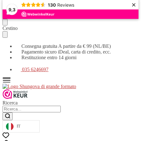
×
130
Reviews
9,3
Continua
Vai
Cestino
la
al
navigazione
contenuto
Consegna gratuita A partire da € 99 (NL/BE)
Pagamento sicuro iDeal, carta di credito, ecc.
Restituzione entro 14 giorni
035 6246697
Ricerca
IT