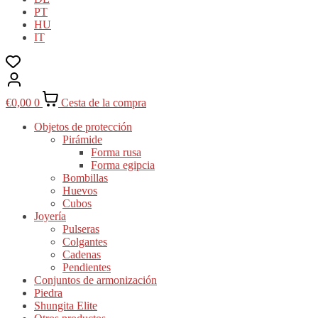
PT
HU
IT
€
0,00
0
Cesta de la compra
Objetos de protección
Pirámide
Forma rusa
Forma egipcia
Bombillas
Huevos
Cubos
Joyería
Pulseras
Colgantes
Cadenas
Pendientes
Conjuntos de armonización
Piedra
Shungita Elite