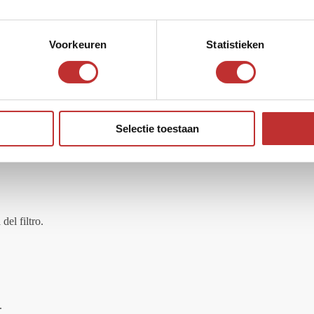
Voorkeuren
Statistieken
 madera de cedro
Selectie toestaan
junto con cuentas de Cedro
del filtro.
.