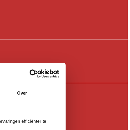
Over
varingen efficiënter te