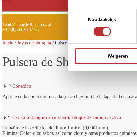
Facebook
Toestemmingsselectie
Noodzakelijk
También puede llamarnos al
+31 (0)35 628 47 08
Inicio
/
Joyas de shungita
/
Pulsera
de shungita
Pomnit con cuentas de
Weigeren
Pulsera de Shungit Pomnit 
Conexión
Apriete en la conexión roscada (rosca hembra) de la tapa de la carcasa 
Carbono (bloque de carbono): Bloque de carbono activo
Tamaño de los orificios del filtro: 1 micra (0,0001 mm)
Elimina: Color, olor, sabor, así como cloro y otros productos químicos