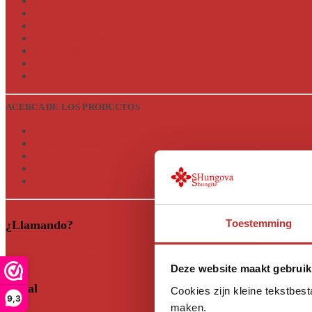
Devolución
Política de envíos
Procedimiento de reclamación
Política de privacidad
Política de cookies
Condiciones generales
Descargo de responsabilidad
ACERCA DE LOS PRODUCTOS
Vidrio Aqualine 5
Vidrio Aqualine 12
Vidrio Aqualine 18
Vidrio Aqualine Neos
Todos los productos Aqualine
Toestemming
¿Llamando?
+31 (0)35 628 47 08
Deze website maakt gebruik
Social
Cookies zijn kleine tekstbes
9,3
maken.