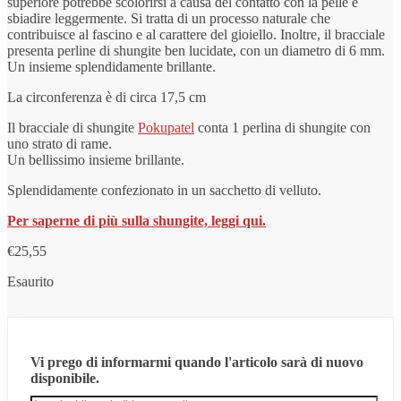
superiore potrebbe scolorirsi a causa del contatto con la pelle e
sbiadire leggermente. Si tratta di un processo naturale che
contribuisce al fascino e al carattere del gioiello. Inoltre, il bracciale
presenta perline di shungite ben lucidate, con un diametro di 6 mm.
Un insieme splendidamente brillante.
La circonferenza è di circa 17,5 cm
Il bracciale di shungite
Pokupatel
conta 1 perlina di shungite con
uno strato di rame.
Un bellissimo insieme brillante.
Splendidamente confezionato in un sacchetto di velluto.
Per saperne di più sulla shungite, leggi qui.
€
25,55
Esaurito
Vi prego di informarmi quando l'articolo sarà di nuovo
disponibile.