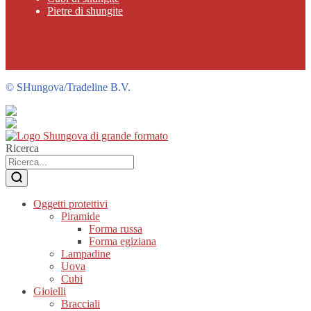
Pietre di shungite
©
SHungova/Tradeline B.V.
Ricerca
Oggetti protettivi
Piramide
Forma russa
Forma egiziana
Lampadine
Uova
Cubi
Gioielli
Bracciali