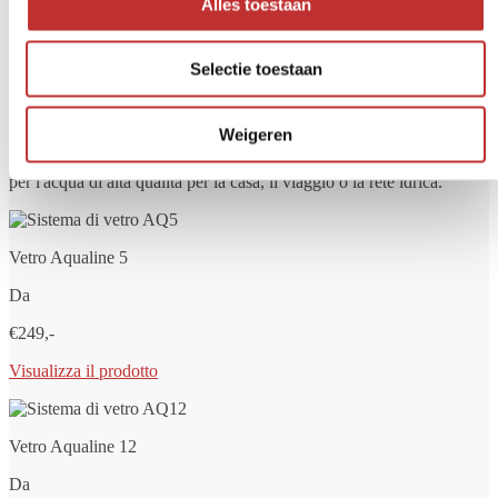
Alles toestaan
Conoscete già i nostri filtri per
l'acqua?
Selectie toestaan
Volete sempre acqua potabile pulita e sicura? Un filtro per l'acqua
Weigeren
aiuta a rimuovere sostanze indesiderate come batteri, cloro, PFAS,
microplastiche e residui di medicinali. Da Tradeline troverete filtri
per l'acqua di alta qualità per la casa, il viaggio o la rete idrica.
Vetro Aqualine 5
Da
€249,-
Visualizza il prodotto
Vetro Aqualine 12
Da