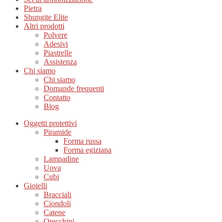
Pietra
Shungite Elite
Altri prodotti
Polvere
Adesivi
Piastrelle
Assistenza
Chi siamo
Chi siamo
Domande frequenti
Contatto
Blog
Oggetti protettivi
Piramide
Forma russa
Forma egiziana
Lampadine
Uova
Cubi
Gioielli
Bracciali
Ciondoli
Catene
Orecchini