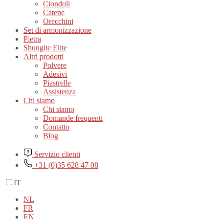
Ciondoli
Catene
Orecchini
Set di armonizzazione
Pietra
Shungite Elite
Altri prodotti
Polvere
Adesivi
Piastrelle
Assistenza
Chi siamo
Chi siamo
Domande frequenti
Contatto
Blog
Servizio clienti
+31 (0)35 628 47 08
IT
NL
FR
EN