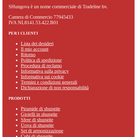
SHungova è un nome commerciale di Tradeline bv.
Camera di Commercio 77945433
IVA NL8141.53.422.B01
PER I CLIENTI
Lista dei desideri
Il mio account
Ritorno
Politica di spedizione
Procedura di reclamo
Informativa sulla privacy
Informativa sui cookie
Termini e condizioni generali
Dichiarazione di non responsabilità
PRODOTTI
Piramide di shungite
Gioielli in shungite
Sfere di shungite
Uova di shungite
Set di armonizzazione
Cubi di shungite