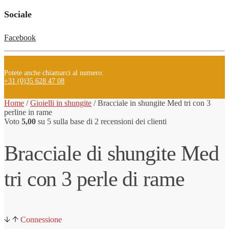
Sociale
Facebook
Potete anche chiamarci al numero:
+31 (0)35 628 47 08
Home
/
Gioielli in shungite
/
Bracciale
in shungite
Med tri con 3
perline in rame
Voto
5,00
su 5 sulla base di
2
recensioni dei clienti
Bracciale di shungite Med
tri con 3 perle di rame
Connessione