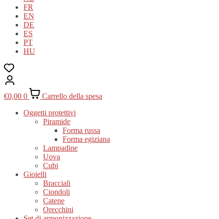
FR
EN
DE
ES
PT
HU
€
0,00
0
Carrello della spesa
Oggetti protettivi
Piramide
Forma russa
Forma egiziana
Lampadine
Uova
Cubi
Gioielli
Bracciali
Ciondoli
Catene
Orecchini
Set di armonizzazione