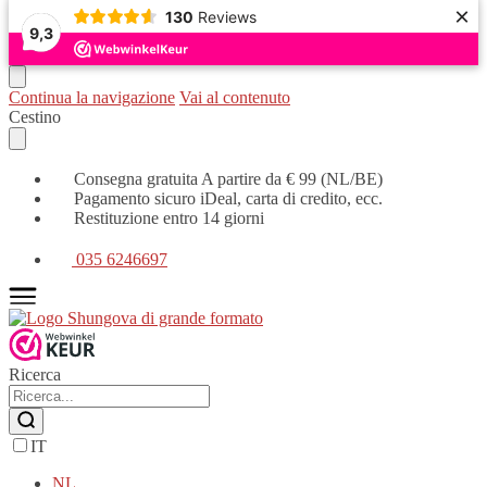
×
130
Reviews
9,3
Continua la navigazione
Vai al contenuto
Cestino
Consegna gratuita A partire da € 99 (NL/BE)
Pagamento sicuro iDeal, carta di credito, ecc.
Restituzione entro 14 giorni
035 6246697
Ricerca
IT
NL