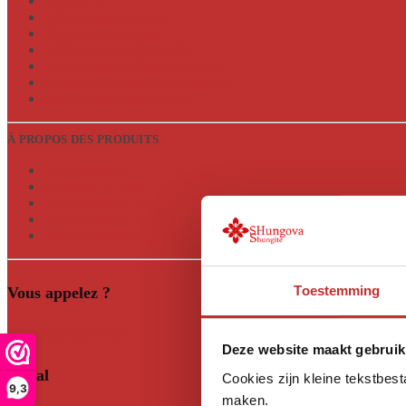
Renvoie à
Politique d'expédition
Procédure de plainte
Politique de confidentialité
Politique en matière de cookies
Conditions générales d'utilisation
Avis de non-responsabilité
À PROPOS DES PRODUITS
Verre Aqualine 5
Aqualine 12 verre
Verre Aqualine 18
Verre Aqualine Neos
Tous les produits Aqualine
Toestemming
Vous appelez ?
+31 (0)35 628 47 08
Deze website maakt gebruik
Social
Cookies zijn kleine tekstbes
9,3
maken.