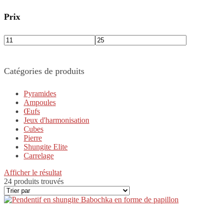
Prix
Catégories de produits
Pyramides
Ampoules
Œufs
Jeux d'harmonisation
Cubes
Pierre
Shungite Elite
Carrelage
Afficher le résultat
24 produits trouvés