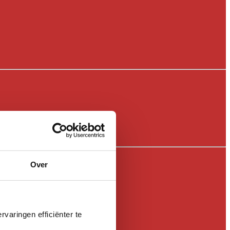
Over
varingen efficiënter te