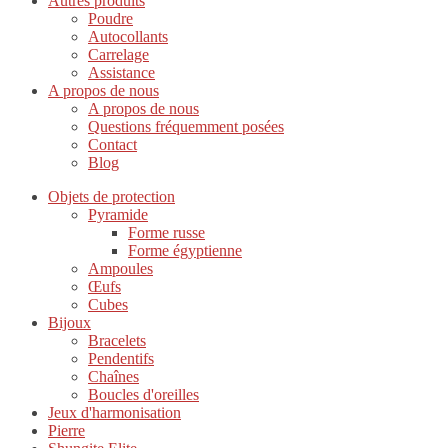
Autres produits
Poudre
Autocollants
Carrelage
Assistance
A propos de nous
A propos de nous
Questions fréquemment posées
Contact
Blog
Objets de protection
Pyramide
Forme russe
Forme égyptienne
Ampoules
Œufs
Cubes
Bijoux
Bracelets
Pendentifs
Chaînes
Boucles d'oreilles
Jeux d'harmonisation
Pierre