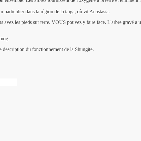
n ensemble. Les arbres fournissent de l'oxygène à la terre et éliminent la 
 particulier dans la région de la taïga, où vit Anastasia.
s avez les pieds sur terre. VOUS pouvez y faire face. L'arbre gravé a u
smog.
e description du fonctionnement de la Shungite.