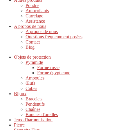
Autres produits
Poudre
Autocollants
Carrelage
Assistance
A propos de nous
A propos de nous
Questions fréquemment posées
Contact
Blog
Objets de protection
Pyramide
Forme russe
Forme égyptienne
Ampoules
Œufs
Cubes
Bijoux
Bracelets
Pendentifs
Chaînes
Boucles d'oreilles
Jeux d'harmonisation
Pierre