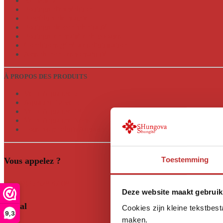
Renvoie à
Politique d'expédition
Procédure de plainte
Politique de confidentialité
Politique en matière de cookies
Conditions générales d'utilisation
Avis de non-responsabilité
À PROPOS DES PRODUITS
Verre Aqualine 5
Aqualine 12 verre
Verre Aqualine 18
Verre Aqualine Neos
Tous les produits Aqualine
Toestemming
Vous appelez ?
+31 (0)35 628 47 08
Deze website maakt gebruik
Social
Cookies zijn kleine tekstbes
9,3
maken.