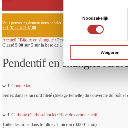
Facebook
Toestemmingsselectie
Noodzakelijk
Vous pouvez également nous appeler au
+31 (0)35 628 47 08
Accueil
/
Bijoux en shungite
/
Pendentif
en shungite
Derevo arbre
Classé
5.00
sur 5 sur la base de
1
avis de client
Weigeren
Pendentif en shungite Arbr
Connexion
Serrez dans le raccord fileté (filetage femelle) du couvercle du boîtier d
Carbone (Carbon-block) : Bloc de carbone actif
Taille des trous dans le filtre : 1 micron (0,0001 mm)