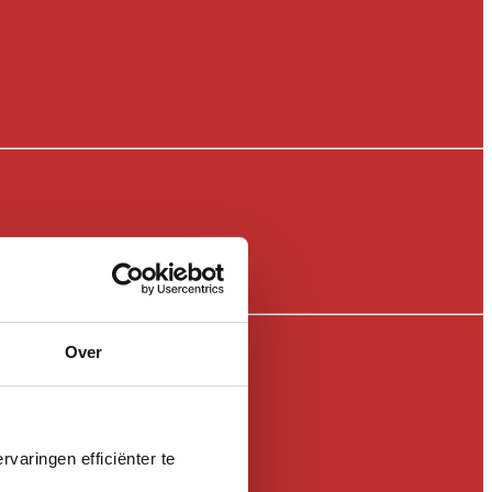
Over
varingen efficiënter te