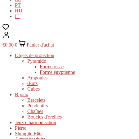
PT
HU
IT
€
0,00
0
Panier d'achat
Objets de protection
Pyramide
Forme russe
Forme égyptienne
Ampoules
Œufs
Cubes
Bijoux
Bracelets
Pendentifs
Chaînes
Boucles d'oreilles
Jeux d'harmonisation
Pierre
Shungite Elite