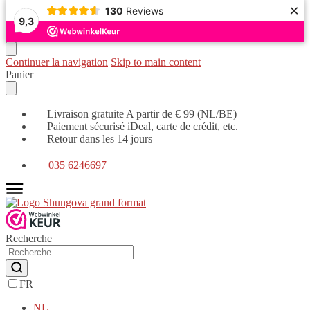
×
130
Reviews
9,3
Continuer la navigation
Skip to main content
Panier
Livraison gratuite A partir de € 99 (NL/BE)
Paiement sécurisé iDeal, carte de crédit, etc.
Retour dans les 14 jours
035 6246697
Recherche
FR
NL