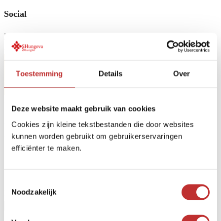
Social
Facebook
Vous pouvez également nous appeler au
Toestemming
Details
Over
+31 (0)35 628 47 08
Home
/
Mon compte
Deze website maakt gebruik van cookies
Mon compte
Cookies zijn kleine tekstbestanden die door websites
kunnen worden gebruikt om gebruikerservaringen
efficiënter te maken.
Connexion
Toestemmingsselectie
Noodzakelijk
Nom d'utilisateur ou adresse e-mail
*Nécessaire