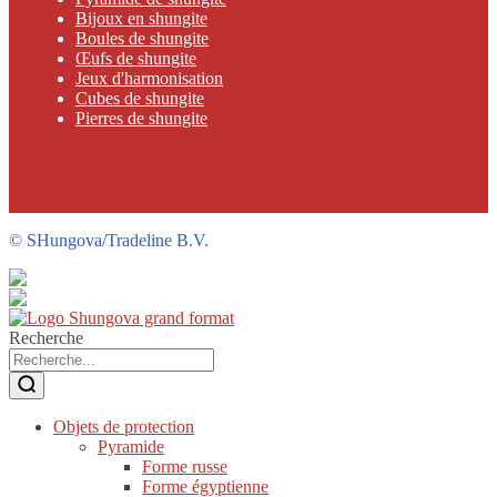
Bijoux en shungite
Boules de shungite
Œufs de shungite
Jeux d'harmonisation
Cubes de shungite
Pierres de shungite
©
SHungova/Tradeline B.V.
Recherche
Objets de protection
Pyramide
Forme russe
Forme égyptienne