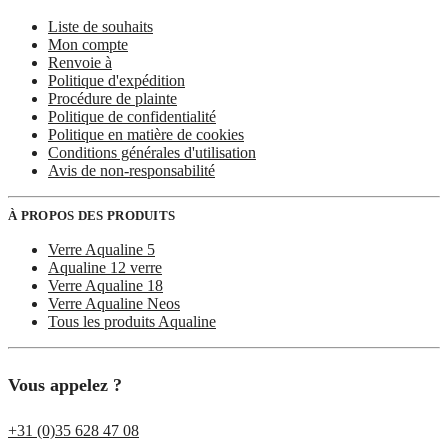
Liste de souhaits
Mon compte
Renvoie à
Politique d'expédition
Procédure de plainte
Politique de confidentialité
Politique en matière de cookies
Conditions générales d'utilisation
Avis de non-responsabilité
À PROPOS DES PRODUITS
Verre Aqualine 5
Aqualine 12 verre
Verre Aqualine 18
Verre Aqualine Neos
Tous les produits Aqualine
Vous appelez ?
+31 (0)35 628 47 08