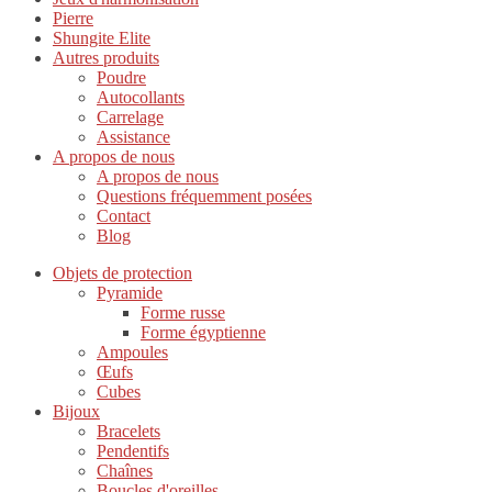
Pierre
Shungite Elite
Autres produits
Poudre
Autocollants
Carrelage
Assistance
A propos de nous
A propos de nous
Questions fréquemment posées
Contact
Blog
Objets de protection
Pyramide
Forme russe
Forme égyptienne
Ampoules
Œufs
Cubes
Bijoux
Bracelets
Pendentifs
Chaînes
Boucles d'oreilles