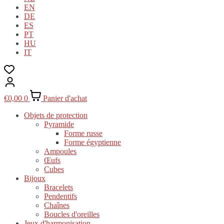
EN
DE
ES
PT
HU
IT
€
0,00
0
Panier d'achat
Objets de protection
Pyramide
Forme russe
Forme égyptienne
Ampoules
Œufs
Cubes
Bijoux
Bracelets
Pendentifs
Chaînes
Boucles d'oreilles
Jeux d'harmonisation