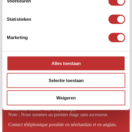
Voorkeuren
Mot de passe
*Nécessaire
Souvenez-vous de
Connexion
Statistieken
Vous avez oublié votre mot de passe ?
Marketing
Registre
Alles toestaan
SHUNGOVA
Selectie toestaan
Zeverijnstraat 24-R
1216 GK Hilversum
Weigeren
Ouvert de 10h00 à 17h00
du lundi au vendredi
Visites sur rendez-vous téléphonique
Note : Nous sommes au premier étage sans ascenseur.
Contact téléphonique possible en néerlandais et en anglais.