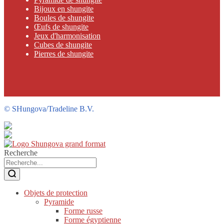
Bijoux en shungite
Boules de shungite
Œufs de shungite
Jeux d'harmonisation
Cubes de shungite
Pierres de shungite
©
SHungova/Tradeline B.V.
Recherche
Objets de protection
Pyramide
Forme russe
Forme égyptienne