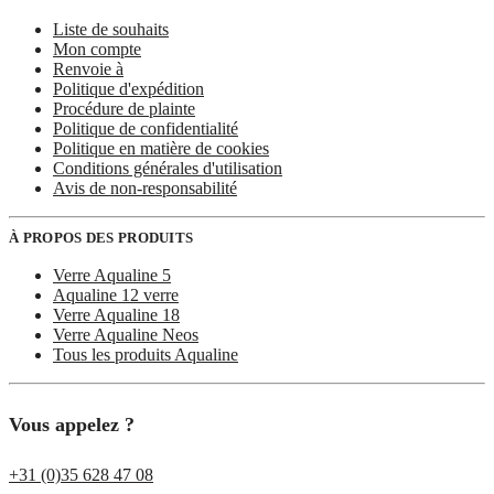
Liste de souhaits
Mon compte
Renvoie à
Politique d'expédition
Procédure de plainte
Politique de confidentialité
Politique en matière de cookies
Conditions générales d'utilisation
Avis de non-responsabilité
À PROPOS DES PRODUITS
Verre Aqualine 5
Aqualine 12 verre
Verre Aqualine 18
Verre Aqualine Neos
Tous les produits Aqualine
Vous appelez ?
+31 (0)35 628 47 08