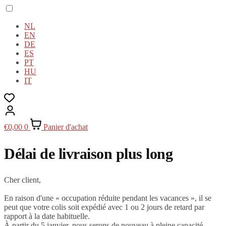
NL
EN
DE
ES
PT
HU
IT
€
0,00
0
Panier d'achat
Délai de livraison plus long
Cher client,
En raison d'une « occupation réduite pendant les vacances », il se
peut que votre colis soit expédié avec 1 ou 2 jours de retard par
rapport à la date habituelle.
À partir du 5 janvier, nous serons de nouveau à pleine capacité.