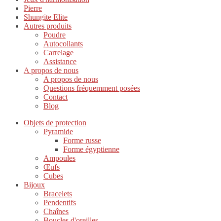
Pierre
Shungite Elite
Autres produits
Poudre
Autocollants
Carrelage
Assistance
A propos de nous
A propos de nous
Questions fréquemment posées
Contact
Blog
Objets de protection
Pyramide
Forme russe
Forme égyptienne
Ampoules
Œufs
Cubes
Bijoux
Bracelets
Pendentifs
Chaînes
Boucles d'oreilles