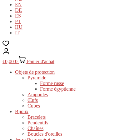
EN
DE
ES
PT
HU
IT
€
0,00
0
Panier d'achat
Objets de protection
Pyramide
Forme russe
Forme égyptienne
Ampoules
Œufs
Cubes
Bijoux
Bracelets
Pendentifs
Chaînes
Boucles d'oreilles
Jeux d'harmonisation