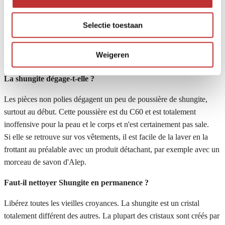
Les belles inclusions uniques et naturelles se trouvent le plus
souvent dans des pièces non polies, mais lorsque vous portez un
Selectie toestaan
bracelet en shungite, par exemple, une inclusion peut également
faire surface. Après tout, il n'y a pas deux pièces identiques, toutes
Weigeren
les pièces sont uniques.
La shungite dégage-t-elle ?
Les pièces non polies dégagent un peu de poussière de shungite,
surtout au début. Cette poussière est du C60 et est totalement
inoffensive pour la peau et le corps et n'est certainement pas sale.
Si elle se retrouve sur vos vêtements, il est facile de la laver en la
frottant au préalable avec un produit détachant, par exemple avec un
morceau de savon d'Alep.
Faut-il nettoyer Shungite en permanence ?
Libérez toutes les vieilles croyances. La shungite est un cristal
totalement différent des autres. La plupart des cristaux sont créés par