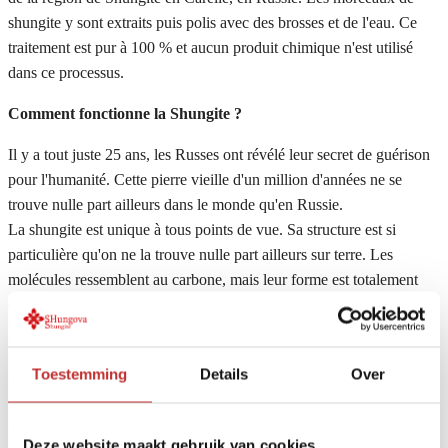
shungite y sont extraits puis polis avec des brosses et de l'eau. Ce
traitement est pur à 100 % et aucun produit chimique n'est utilisé
dans ce processus.
Comment fonctionne la Shungite ?
Il y a tout juste 25 ans, les Russes ont révélé leur secret de guérison
pour l'humanité. Cette pierre vieille d'un million d'années ne se
trouve nulle part ailleurs dans le monde qu'en Russie.
La shungite est unique à tous points de vue. Sa structure est si
particulière qu'on ne la trouve nulle part ailleurs sur terre. Les
molécules ressemblent au carbone, mais leur forme est totalement
différente et elles sont dotées d'une belle énergie. Cette pierre
puissante ne contient pas seulement cette substance, mais aussi de
nombreux autres éléments, dont beaucoup sont répertoriés dans les
Toestemming
Details
Over
tableaux de Medeliev.
Surtout maintenant que nous vivons à une époque de G4, G4+ et
G5, nous pouvons nous réjouir de cette pierre cosmique. L'effet est
Deze website maakt gebruik van cookies