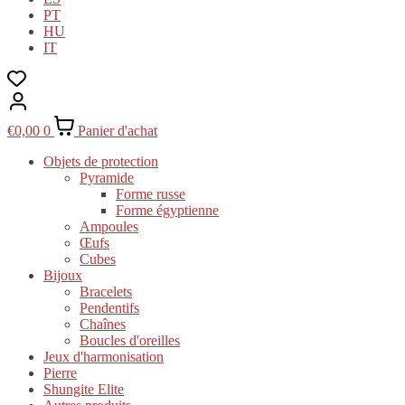
PT
HU
IT
€
0,00
0
Panier d'achat
Objets de protection
Pyramide
Forme russe
Forme égyptienne
Ampoules
Œufs
Cubes
Bijoux
Bracelets
Pendentifs
Chaînes
Boucles d'oreilles
Jeux d'harmonisation
Pierre
Shungite Elite