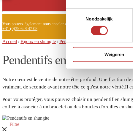
Facebook
Toestemmingsselectie
Noodzakelijk
Vous pouvez également nous appeler au
+31 (0)35 628 47 08
Accueil
/
Bijoux en shungite
/
Pendentifs en shungite
/ Page
2
Weigeren
Pendentifs en shungite
Notre cœur est le centre de notre être profond. Une fraction de
vraiment.
de seconde avant notre tête ce qu'est notre vérité.
Il 
Pour vous protéger, vous pouvez choisir un pendentif en shung
collier, à associer à un bracelet ou des boucles d'oreilles en sh
Filtre