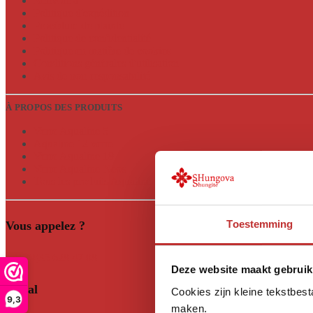
Renvoie à
Politique d'expédition
Procédure de plainte
Politique de confidentialité
Politique en matière de cookies
Conditions générales d'utilisation
Avis de non-responsabilité
À PROPOS DES PRODUITS
Verre Aqualine 5
Aqualine 12 verre
Verre Aqualine 18
Verre Aqualine Neos
Tous les produits Aqualine
Toestemming
Vous appelez ?
+31 (0)35 628 47 08
Deze website maakt gebruik
Social
Cookies zijn kleine tekstbes
9,3
maken.