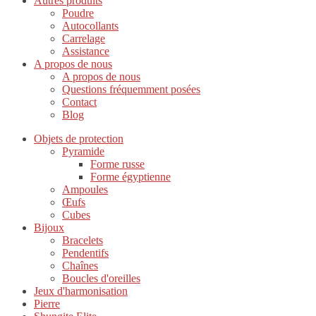
Autres produits
Poudre
Autocollants
Carrelage
Assistance
A propos de nous
A propos de nous
Questions fréquemment posées
Contact
Blog
Objets de protection
Pyramide
Forme russe
Forme égyptienne
Ampoules
Œufs
Cubes
Bijoux
Bracelets
Pendentifs
Chaînes
Boucles d'oreilles
Jeux d'harmonisation
Pierre