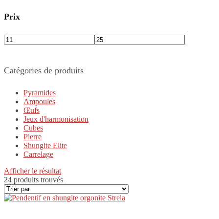
Prix
Catégories de produits
Pyramides
Ampoules
Œufs
Jeux d'harmonisation
Cubes
Pierre
Shungite Elite
Carrelage
Afficher le résultat
24 produits trouvés