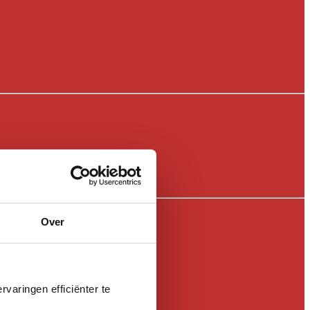
Over
varingen efficiënter te