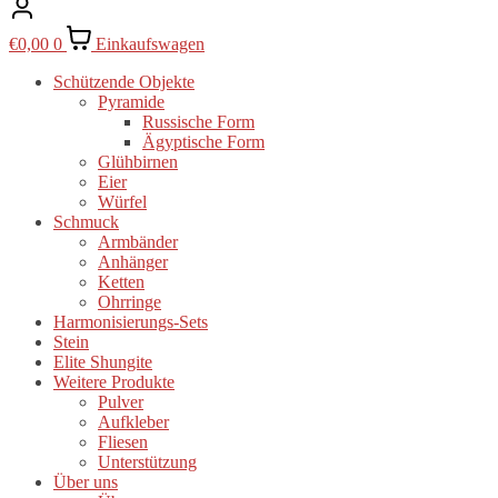
€
0,00
0
Einkaufswagen
Schützende Objekte
Pyramide
Russische Form
Ägyptische Form
Glühbirnen
Eier
Würfel
Schmuck
Armbänder
Anhänger
Ketten
Ohrringe
Harmonisierungs-Sets
Stein
Elite Shungite
Weitere Produkte
Pulver
Aufkleber
Fliesen
Unterstützung
Über uns