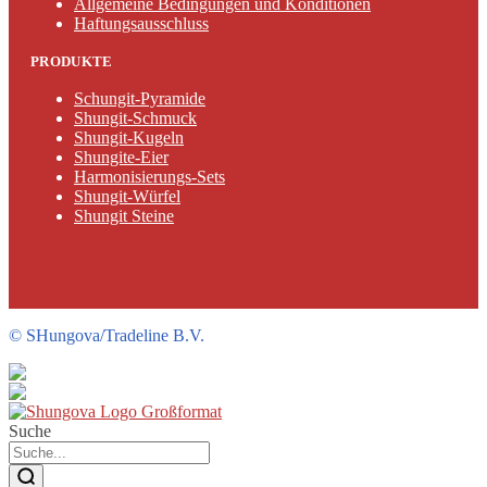
Allgemeine Bedingungen und Konditionen
Haftungsausschluss
PRODUKTE
Schungit-Pyramide
Shungit-Schmuck
Shungit-Kugeln
Shungite-Eier
Harmonisierungs-Sets
Shungit-Würfel
Shungit Steine
©
SHungova/Tradeline B.V.
Suche