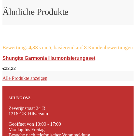
Ähnliche Produkte
Bewertung:
4,38
von 5, basierend auf
8
Kundenbewertungen
Shungite Garmonia Harmonisierungsset
€
22,22
Alle Produkte anzeigen
SHUNGOVA
Zeverijnstraat 24-R
1216 GK Hilversum
Geöffnet von 10:00 - 17:00
Montag bis Freitag
Besuche nach telefonischer Voranmeldung