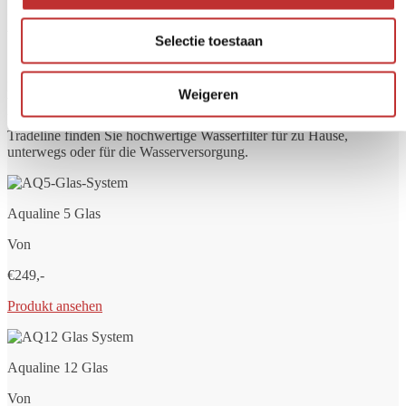
Kennen Sie schon unsere
Wasserfilter?
Selectie toestaan
Möchten Sie immer sauberes und sicheres Trinkwasser? Ein
Weigeren
Wasserfilter hilft, unerwünschte Stoffe wie Bakterien, Chlor, PFAS,
Mikroplastik und Medikamentenrückstände zu entfernen. Bei
Tradeline finden Sie hochwertige Wasserfilter für zu Hause,
unterwegs oder für die Wasserversorgung.
Aqualine 5 Glas
Von
€249,-
Produkt ansehen
Aqualine 12 Glas
Von