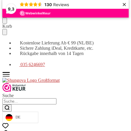
×
130
Reviews
9,3
Weiter
Zum
Korb
zur
Inhalt
Navigation
springen
Kostenlose Lieferung Ab € 99 (NL/BE)
Sichere Zahlung iDeal, Kreditkarte, etc.
Rückgabe innerhalb von 14 Tagen
035 6246697
Suche
DE