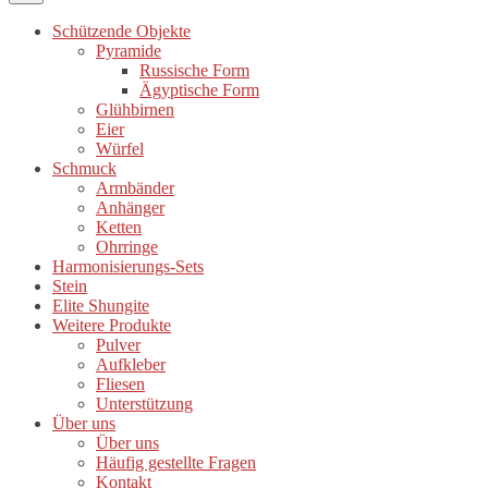
Schützende Objekte
Pyramide
Russische Form
Ägyptische Form
Glühbirnen
Eier
Würfel
Schmuck
Armbänder
Anhänger
Ketten
Ohrringe
Harmonisierungs-Sets
Stein
Elite Shungite
Weitere Produkte
Pulver
Aufkleber
Fliesen
Unterstützung
Über uns
Über uns
Häufig gestellte Fragen
Kontakt