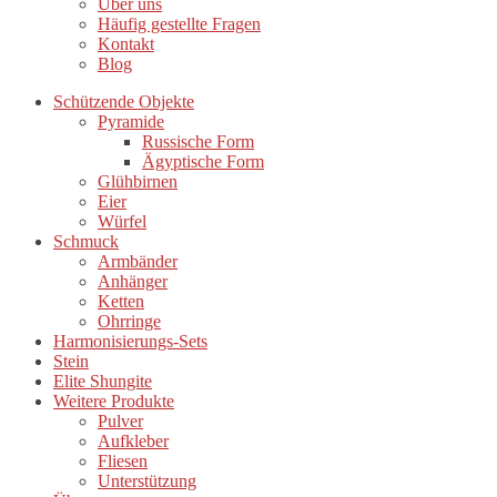
Über uns
Häufig gestellte Fragen
Kontakt
Blog
Schützende Objekte
Pyramide
Russische Form
Ägyptische Form
Glühbirnen
Eier
Würfel
Schmuck
Armbänder
Anhänger
Ketten
Ohrringe
Harmonisierungs-Sets
Stein
Elite Shungite
Weitere Produkte
Pulver
Aufkleber
Fliesen
Unterstützung