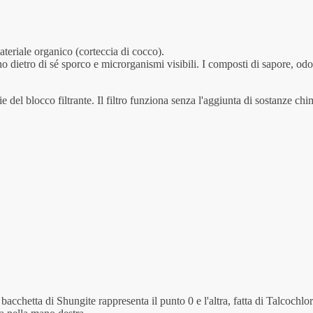
ateriale organico (corteccia di cocco).
o dietro di sé sporco e microrganismi visibili. I composti di sapore, odore 
ie del blocco filtrante. Il filtro funziona senza l'aggiunta di sostanze chi
cchetta di Shungite rappresenta il punto 0 e l'altra, fatta di Talcochlori