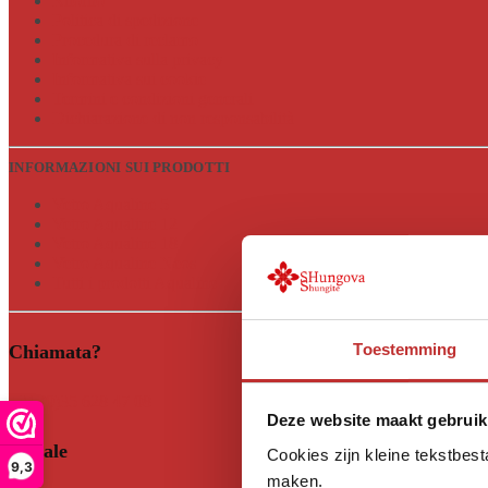
Ritorno
Politica di spedizione
Procedura di reclamo
Informativa sulla privacy
Informativa sui cookie
Termini e condizioni generali
Dichiarazione di non responsabilità
INFORMAZIONI SUI PRODOTTI
Vetro Aqualine 5
Vetro Aqualine 12
Vetro Aqualine 18
Vetro Aqualine Neos
Tutti i prodotti Aqualine
Toestemming
Chiamata?
+31 (0)35 628 47 08
Deze website maakt gebruik
Sociale
Cookies zijn kleine tekstbes
9,3
maken.