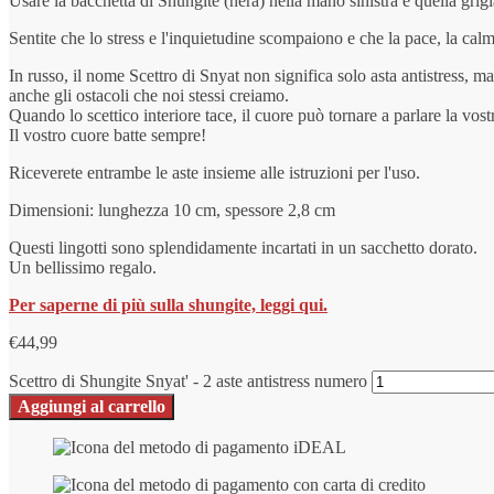
Usare la bacchetta di Shungite (nera) nella mano sinistra e quella grig
Sentite che lo stress e l'inquietudine scompaiono e che la pace, la cal
In russo, il nome Scettro di Snyat non significa solo asta antistress, m
anche gli ostacoli che noi stessi creiamo.
Quando lo scettico interiore tace, il cuore può tornare a parlare la vos
Il vostro cuore batte sempre!
Riceverete entrambe le aste insieme alle istruzioni per l'uso.
Dimensioni: lunghezza 10 cm, spessore 2,8 cm
Questi lingotti sono splendidamente incartati in un sacchetto dorato.
Un bellissimo regalo.
Per saperne di più sulla shungite, leggi qui.
€
44,99
Scettro di Shungite Snyat' - 2 aste antistress numero
Aggiungi al carrello