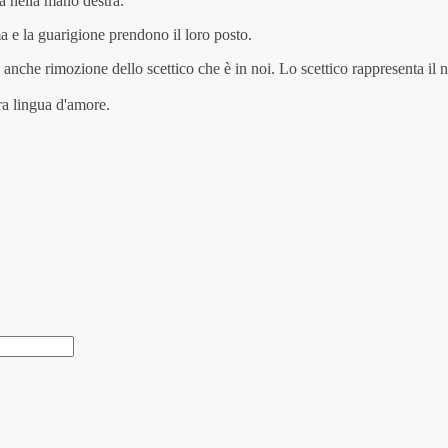
ia nella mano destra.
ma e la guarigione prendono il loro posto.
a anche rimozione dello scettico che è in noi. Lo scettico rappresenta il 
tra lingua d'amore.