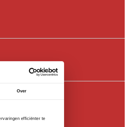
Over
varingen efficiënter te