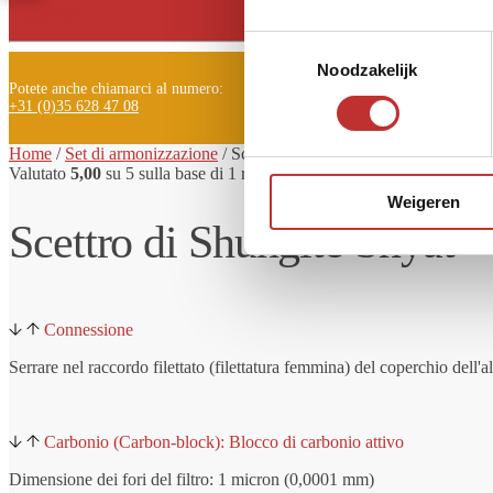
Facebook
Toestemmingsselectie
Noodzakelijk
Potete anche chiamarci al numero:
+31 (0)35 628 47 08
Home
/
Set di armonizzazione
/
Scettro di Shungite Snyat' - 2 aste anti
Valutato
5,00
su 5 sulla base di
1
recensione del cliente
Weigeren
Scettro di Shungite Snyat' - 
Connessione
Serrare nel raccordo filettato (filettatura femmina) del coperchio dell'a
Carbonio (Carbon-block): Blocco di carbonio attivo
Dimensione dei fori del filtro: 1 micron (0,0001 mm)