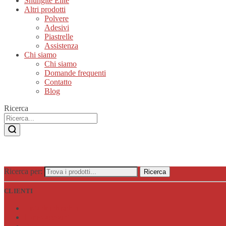
Shungite Elite
Altri prodotti
Polvere
Adesivi
Piastrelle
Assistenza
Chi siamo
Chi siamo
Domande frequenti
Contatto
Blog
Ricerca
Ricerca per:
Ricerca
CLIENTI
Lista dei desideri
Il mio account