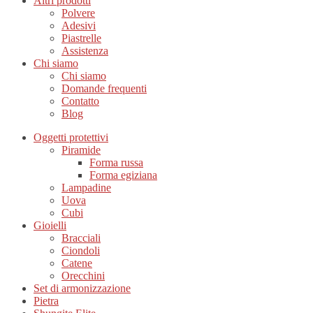
Altri prodotti
Polvere
Adesivi
Piastrelle
Assistenza
Chi siamo
Chi siamo
Domande frequenti
Contatto
Blog
Oggetti protettivi
Piramide
Forma russa
Forma egiziana
Lampadine
Uova
Cubi
Gioielli
Bracciali
Ciondoli
Catene
Orecchini
Set di armonizzazione
Pietra