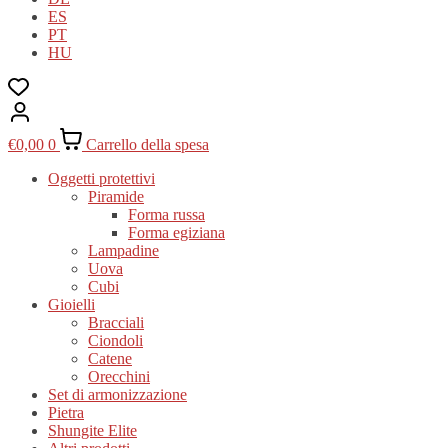
ES
PT
HU
€
0,00
0
Carrello della spesa
Oggetti protettivi
Piramide
Forma russa
Forma egiziana
Lampadine
Uova
Cubi
Gioielli
Bracciali
Ciondoli
Catene
Orecchini
Set di armonizzazione
Pietra
Shungite Elite