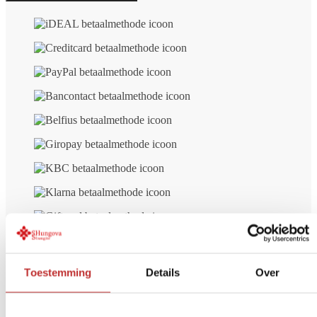
Volny
aantal
Gratis bezorgd
vanaf € 99 (NL/BE)
Toestemming
Details
Over
Veilig betalen
iDeal, Creditcard, etc.
Retour Binnen
14 dagen