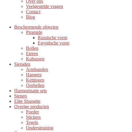
Over ons
Veelgestelde vragen
Contact
Blog
Beschermende objecten
Piramide
Russische vorm
Egyptische vorm
Bollen
Eieren
Kubussen
Sieraden
Armbanden
Hangers
Kettingen
Oorbellen
Harmonisatie sets
Stenen
Elite Shungite
Overige producten
Poeder
Stickers
Tegels
Ondersteuning