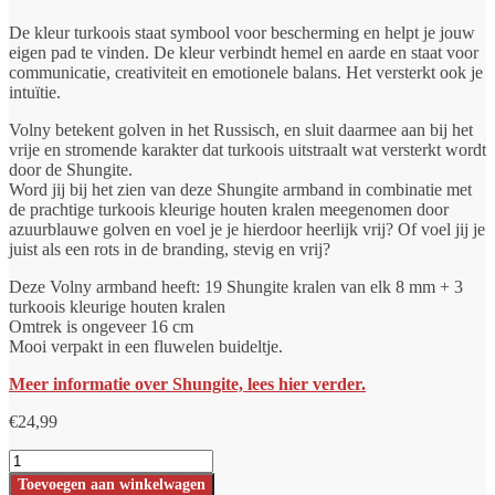
De kleur turkoois staat symbool voor bescherming en helpt je jouw
eigen pad te vinden. De kleur verbindt hemel en aarde en staat voor
communicatie, creativiteit en emotionele balans. Het versterkt ook je
intuïtie.
Volny betekent golven in het Russisch, en sluit daarmee aan bij het
vrije en stromende karakter dat turkoois uitstraalt wat versterkt wordt
door de Shungite.
Word jij bij het zien van deze Shungite armband in combinatie met
de prachtige turkoois kleurige houten kralen meegenomen door
azuurblauwe golven en voel je je hierdoor heerlijk vrij? Of voel jij je
juist als een rots in de branding, stevig en vrij?
Deze Volny armband heeft: 19 Shungite kralen van elk 8 mm + 3
turkoois kleurige houten kralen
Omtrek is ongeveer 16 cm
Mooi verpakt in een fluwelen buideltje.
Meer informatie over Shungite, lees hier verder.
€
24,99
Shungite
armband
Toevoegen aan winkelwagen