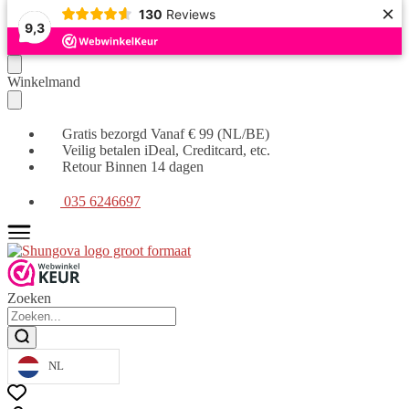
×
130
Reviews
9,3
Verder
Ga
Winkelmand
naar
naar
navigatie
de
inhoud
Gratis bezorgd Vanaf € 99 (NL/BE)
Veilig betalen iDeal, Creditcard, etc.
Retour Binnen 14 dagen
035 6246697
Zoeken
NL