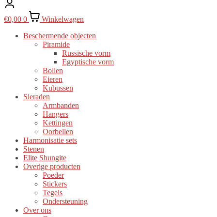
€
0,00
0
Winkelwagen
Beschermende objecten
Piramide
Russische vorm
Egyptische vorm
Bollen
Eieren
Kubussen
Sieraden
Armbanden
Hangers
Kettingen
Oorbellen
Harmonisatie sets
Stenen
Elite Shungite
Overige producten
Poeder
Stickers
Tegels
Ondersteuning
Over ons