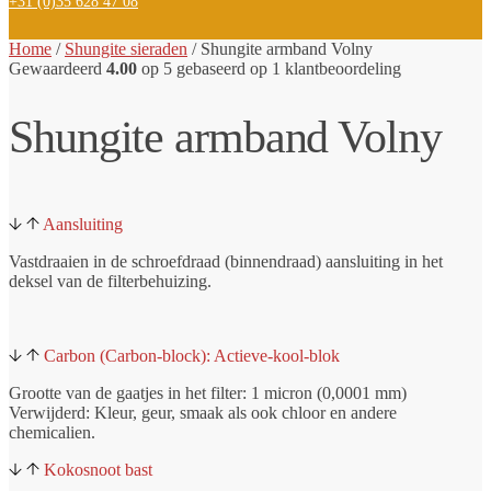
+31 (0)35 628 47 08
Home
/
Shungite sieraden
/
Shungite armband Volny
Gewaardeerd
4.00
op 5 gebaseerd op
1
klantbeoordeling
Shungite armband Volny
Aansluiting
Vastdraaien in de schroefdraad (binnendraad) aansluiting in het
deksel van de filterbehuizing.
Carbon (Carbon-block): Actieve-kool-blok
Grootte van de gaatjes in het filter: 1 micron (0,0001 mm)
Verwijderd: Kleur, geur, smaak als ook chloor en andere
chemicalien.
Kokosnoot bast