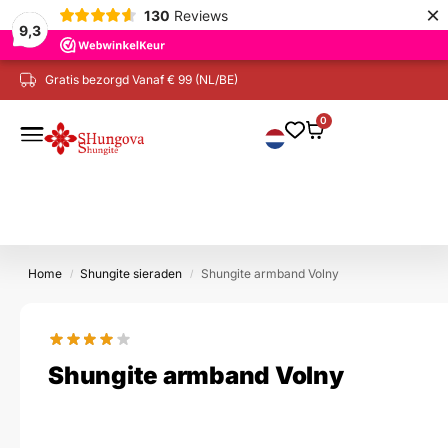
×
130
Reviews
9,3
Gratis bezorgd Vanaf € 99 (NL/BE)
Veilig betalen iDeal, Creditcard, etc.
0
Home
Shungite sieraden
Shungite armband Volny
/
/
Shungite armband Volny