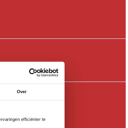
Over
varingen efficiënter te