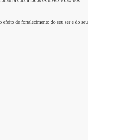
ionam a cura a todos os níveis e dão-nos
 efeito de fortalecimento do seu ser e do seu