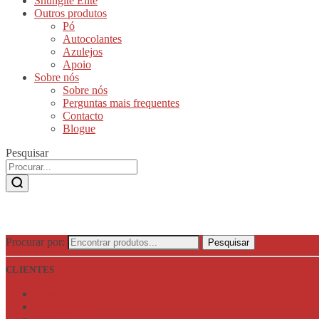
Shungite Elite
Outros produtos
Pó
Autocolantes
Azulejos
Apoio
Sobre nós
Sobre nós
Perguntas mais frequentes
Contacto
Blogue
Pesquisar
Procurar por:
Pesquisar
CLIENTES
Lista de desejos
A minha conta