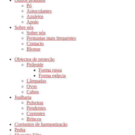
Outros produtos
Pó
Autocolantes
Azulejos
Apoio
Sobre nós
Sobre nós
Perguntas mais frequentes
Contacto
Blogue
Objectos de proteção
Pirâmide
Forma russa
Forma egípcia
Lâmpadas
Ovos
Cubos
Joalharia
Pulseiras
Pendentes
Correntes
Brincos
Conjuntos de harmonização
Pedra