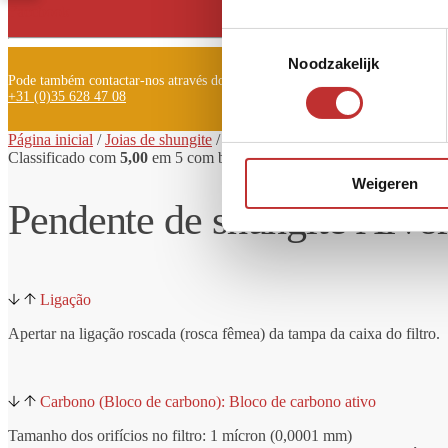
Facebook
Toestemmingsselectie
Noodzakelijk
Pode também contactar-nos através do telefone:
+31 (0)35 628 47 08
Página inicial
/
Joias de shungite
/
Pingente
de shungite
Derevo árvor
Classificado com
5,00
em 5 com base em
1
avaliação de cliente
Weigeren
Pendente de shungite Árvo
Ligação
Apertar na ligação roscada (rosca fêmea) da tampa da caixa do filtro.
Carbono (Bloco de carbono): Bloco de carbono ativo
Tamanho dos orifícios no filtro: 1 mícron (0,0001 mm)