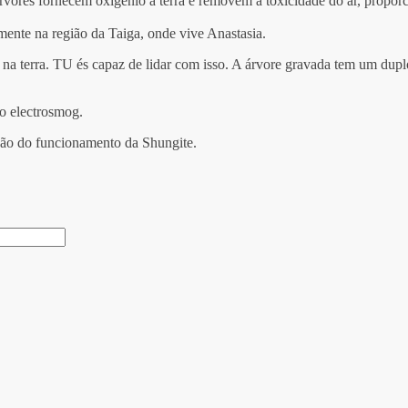
árvores fornecem oxigénio à terra e removem a toxicidade do ar, proporc
mente na região da Taiga, onde vive Anastasia.
 na terra. TU és capaz de lidar com isso. A árvore gravada tem um duplo
 o electrosmog.
ão do funcionamento da Shungite.