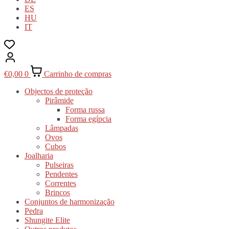
ES
HU
IT
€
0,00
0
Carrinho de compras
Objectos de proteção
Pirâmide
Forma russa
Forma egípcia
Lâmpadas
Ovos
Cubos
Joalharia
Pulseiras
Pendentes
Correntes
Brincos
Conjuntos de harmonização
Pedra
Shungite Elite