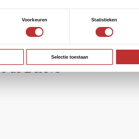
Voorkeuren
Statistieken
e
Selectie toestaan
re de Derevo