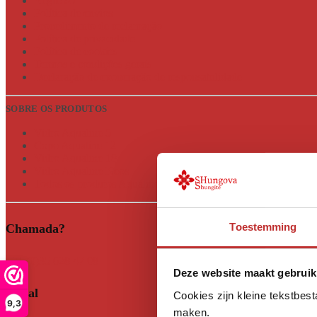
Regresso
Política de envios
Procedimento de reclamação
Política de privacidade
Política de cookies
Termos e condições gerais
Declaração de exoneração de responsabilidade
SOBRE OS PRODUTOS
Vidro Aqualine 5
Copo Aqualine 12
Vidro Aqualine 18
Vidro Aqualine Neos
Todos os produtos Aqualine
Toestemming
Chamada?
+31 (0)35 628 47 08
Deze website maakt gebruik
Social
Cookies zijn kleine tekstbes
9,3
maken.