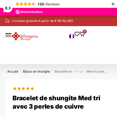
×
130
Reviews
9,3
Livraison gratuite A partir de € 99 (NL/BE)
0
Accueil
Bijoux en shungite
Bracelet en
Med tri avec 3 perles en cuivre
/
/
shungite
Bracelet de shungite Med tri
avec 3 perles de cuivre