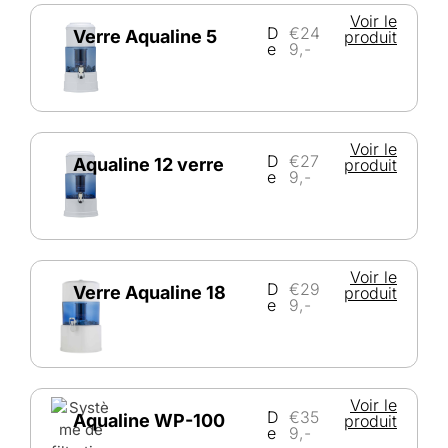
Voir le
D
€24
Verre Aqualine 5
produit
e
9,-
Voir le
D
€27
Aqualine 12 verre
produit
e
9,-
Voir le
D
€29
Verre Aqualine 18
produit
e
9,-
Voir le
D
€35
Aqualine WP-100
produit
e
9,-